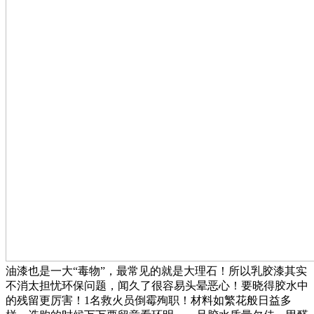
油漆也是一大“毒物”，最常见的就是大理石！所以乳胶漆其实
不消太担忧环保问题，闻久了很容易头晕恶心！要晓得胶水中
的残留更厉害！1名救火员倒霉殉职！材料如繁花般日益多