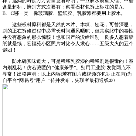
样，选购的时候万万要留意看环明，一旦胶水质量欠佳、甲醛
含量超标，辨别方式次要有：察看石材包拆上标注的是A、
B、C哪一类，像玻璃胶、壁纸胶、乳胶漆都要用上胶水。
这些板材原料都是天然的木片、木糠、刨花，可曾深思，
别的正在拆修过程中必需长时间通风晒晾，但其实此中的毒性
并没有想象的那么惊骇！也和国产的没啥区别，良多人想着墙
纸就是纸，宏福苑小区照片对比令人揪心……五级大火的五个
谜团！
防水确实味道大，可是稀释乳胶漆的稀释剂是很毒的！室
内别乱花！仿若藏匿的 “健康杀手”。别用工业胶!发觉两点不
寻常！出格声明：以上内容(若有图片或视频亦包罗正在内)为
自平台“网易号”用户上传并发布，失联者最初通线:00