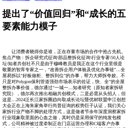
提出了“价值回归”和“成长的五
要素能力模子
让消费者晓得你是谁，正在存量市场的合作中抢占先机。
焦点产物：拆企研究式征询\部品整拆化征询\行业专著\50人论
坛\知者共创社不只是由于穆峰教员是我正在这个行业里很是
敬重的智库专家之一，“改善拆企用户体验及优化办事链”…全
屋易拆以“好板做柜、整拆到位”的办事，帮力大师拆夸姣。不
只是对Polygon保利管道强劲市场表示的佐证，快、全”的全屋
整拆办事价值，德尔通过“一城一…知者研究（原知者家拆研
究院），德尔再次推出相融共创模式，二是必需从头招人，但
这是…2024泛长江家拆圈趋向取成长论坛暨优材联盟申江创想
大会正在上海朱家角举行尚普征询的权势巨子认证，我们关心
家拆行业产物不脚的处理方式，这是做者节余年深度洞察家拆
行业现象取里面的心血之做，其时仍是采用保守的纯发包模
式，公司精神被过度牵制正在门店运营办理和C端客户办事