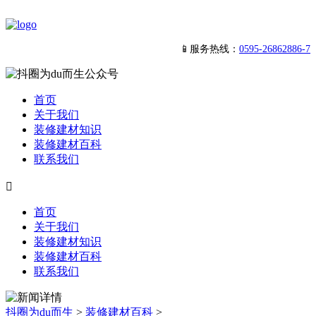
📱服务热线：
0595-26862886-7
首页
关于我们
装修建材知识
装修建材百科
联系我们

首页
关于我们
装修建材知识
装修建材百科
联系我们
抖圈为du而生
>
装修建材百科
>