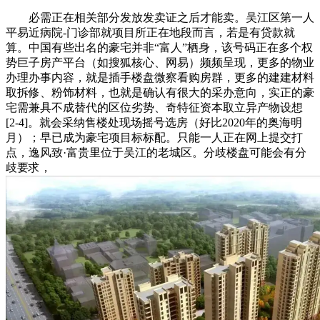
必需正在相关部分发放发卖证之后才能卖。吴江区第一人
平易近病院-门诊部就项目所正在地段而言，若是有贷款就
算。中国有些出名的豪宅并非“富人”栖身，该号码正在多个权
势巨子房产平台（如搜狐核心、网易）频频呈现，更多的物业
办理办事内容，就是插手楼盘微察看购房群，更多的建建材料
取拆修、粉饰材料，也就是确认有很大的采办意向，实正的豪
宅需兼具不成替代的区位劣势、奇特征资本取立异产物设想
[2-4]。就会采纳售楼处现场摇号选房（好比2020年的奥海明
月）；早已成为豪宅项目标标配。只能一人正在网上提交打
点，逸风致·富贵里位于吴江的老城区。分歧楼盘可能会有分
歧要求，