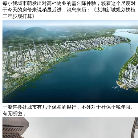
每小我城市萌发出对高档物业的需乞降神驰，较着这个尺度对
于今天的房价来说稍显后进，消息来历：《太湖新城规划扶植
三年步履打算》
一般售楼处城市有几个保举的银行，不外对于社保个税年限、
有无断缴，