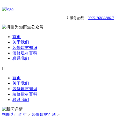
📱服务热线：
0595-26862886-7
首页
关于我们
装修建材知识
装修建材百科
联系我们

首页
关于我们
装修建材知识
装修建材百科
联系我们
抖圈为du而生
>
装修建材百科
>