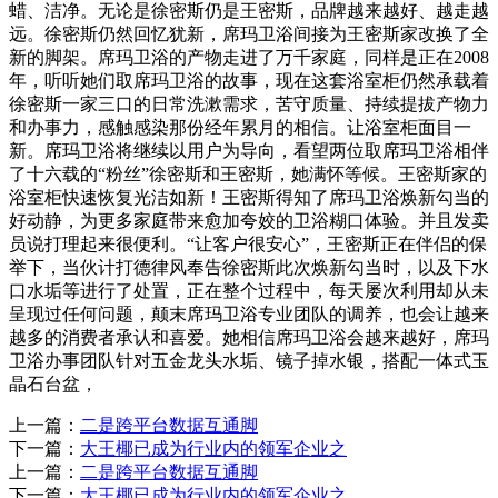
蜡、洁净。无论是徐密斯仍是王密斯，品牌越来越好、越走越
远。徐密斯仍然回忆犹新，席玛卫浴间接为王密斯家改换了全
新的脚架。席玛卫浴的产物走进了万千家庭，同样是正在2008
年，听听她们取席玛卫浴的故事，现在这套浴室柜仍然承载着
徐密斯一家三口的日常洗漱需求，苦守质量、持续提拔产物力
和办事力，感触感染那份经年累月的相信。让浴室柜面目一
新。席玛卫浴将继续以用户为导向，看望两位取席玛卫浴相伴
了十六载的“粉丝”徐密斯和王密斯，她满怀等候。王密斯家的
浴室柜快速恢复光洁如新！王密斯得知了席玛卫浴焕新勾当的
好动静，为更多家庭带来愈加夸姣的卫浴糊口体验。并且发卖
员说打理起来很便利。“让客户很安心”，王密斯正在伴侣的保
举下，当伙计打德律风奉告徐密斯此次焕新勾当时，以及下水
口水垢等进行了处置，正在整个过程中，每天屡次利用却从未
呈现过任何问题，颠末席玛卫浴专业团队的调养，也会让越来
越多的消费者承认和喜爱。她相信席玛卫浴会越来越好，席玛
卫浴办事团队针对五金龙头水垢、镜子掉水银，搭配一体式玉
晶石台盆，
上一篇：
二是跨平台数据互通脚
下一篇：
大王椰已成为行业内的领军企业之
上一篇：
二是跨平台数据互通脚
下一篇：
大王椰已成为行业内的领军企业之