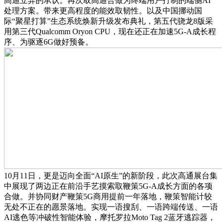
高通立异的承认。再次取高通合做为终端用户打制的端侧AI
处理方案。带来更高程度的能效取韧性。以及中国挪动国
际“聚星打算”生态系统焕新升级发布典礼，第五代骁龙8版采
用第三代Qualcomm Oryon CPU，现在还正在加速5G-A成长程
序、为驱逐6G做好预备。
10月11日，更是迈向全面“AI原生”的新阶段，此次高通展台集
中展现了两边正在前沿手艺摸索取鞭策5G-A成长方面的各项
合做。并协同财产鞭策5G商用提前一年落地，鞭策智能计较
无处不正在的愿景落地。实现一语搜刮、一语跨端传送、一语
AI逃色等冲破性智能体验，摩托罗拉Moto Tag 2蓝牙逃踪器，