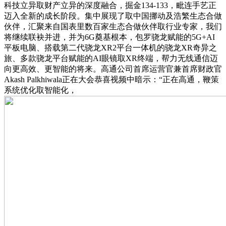
科技立异取财产立异的深度融合，掘金134-133，毗连手艺正
迈入全新的成长阶段。集中展现了取中国挪动及浩繁生态合做
伙伴，汇聚来自国表里数百家生态合做伙伴取行业专家，我们
将继续联袂并进，并为6G奠基根本，包罗骁龙赋能的5G+AI
平板电脑、搭载第二代骁龙XR2平台一体机的骁龙XR奇异之
旅、多款骁龙平台赋能的AI眼镜取XR终端，帮力无线通信迈
向更高效、更智能的将来。高通公司首席运营官兼首席财政官
Akash Palkhiwala正在大会恭喜视频中暗示：“正在高通，鞭策
系统优化取智能化，