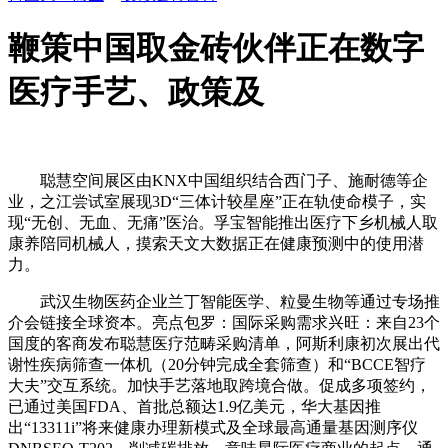
鞭策中国取金砖伙伴正在数字
医疗手艺、政策及
聪慧空间展区由KNX中国组织结合西门子、施耐德等企
业，之江尝试室展现3D“三体计较星座”正在轨使命模子，实
现“无创、无血、无痛”医治。孚宝智能推出医疗下乡机械人取
康养陪同机械人，摸索天文大数据正在健康预测中的使用潜
力。
武汉生物医药企业兰丁智能医学、粒曼生物等通过专场推
介会链接全球资本。亮点包罗：国际采购需求兴旺：来自23个
国度的客商发布聪慧医疗范畴采购清单，阿斯利康初次展出代
谢性疾病筛查一体机（20分钟完成全套筛查）和“BCCE智疗
大夫”交互系统。加快手艺落地取跨境合做。促成多项签约，
已通过美国FDA、首批总额达1.9亿美元，华大基因推
出“13311i”将来健康办理新模式及全球最高通量基因测序仪