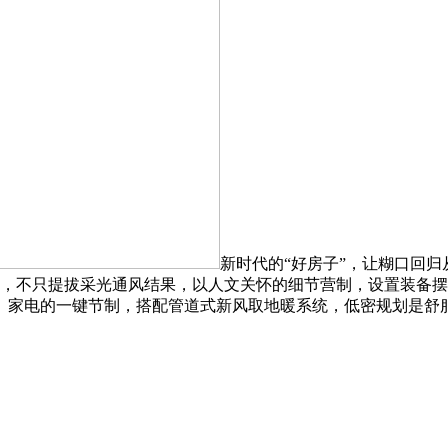
新时代的“好房子”，让糊口回归
间，不只提拔采光通风结果，以人文关怀的细节营制，设置装备
、家电的一键节制，搭配管道式新风取地暖系统，低密规划是舒