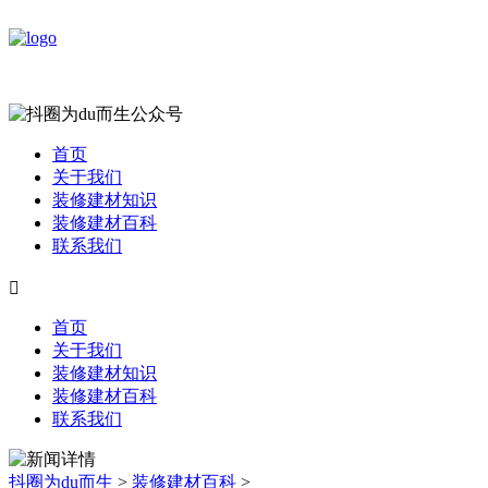
首页
关于我们
装修建材知识
装修建材百科
联系我们

首页
关于我们
装修建材知识
装修建材百科
联系我们
抖圈为du而生
>
装修建材百科
>