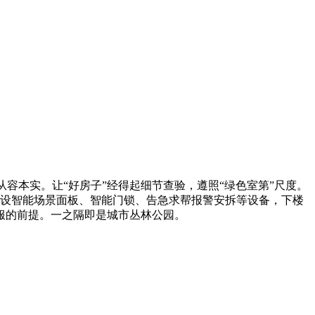
从容本实。让“好房子”经得起细节查验，遵照“绿色室第”尺度。
摆设智能场景面板、智能门锁、告急求帮报警安拆等设备，下楼
服的前提。一之隔即是城市丛林公园。