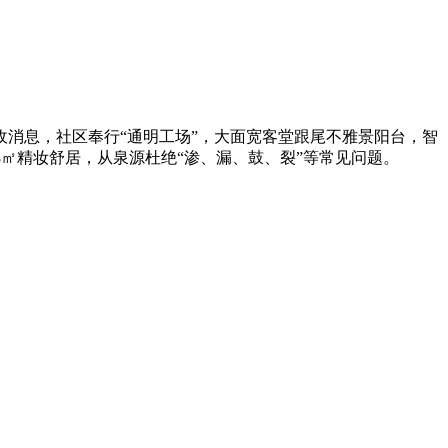
消息，社区奉行“通明工场”，大面宽客堂跟尾不雅景阳台，智
8㎡精妆舒居，从泉源杜绝“渗、漏、鼓、裂”等常见问题。