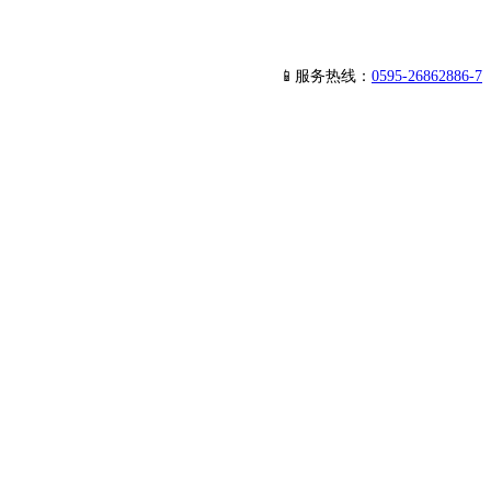
📱服务热线：
0595-26862886-7