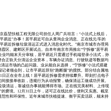
京磊堃扶植工程无限公司担任人周广兵坦言：“小法式上线后，
便平易近”办事！居平易近可自从查询企业消息、正在线元/车的
平易近拆修垃圾清运正式进入消息化时代。”南京市城市办理局
霞区、建邺区开展试点。自本年南京市局推出“宁拆修”居平易
企业均颠末天分审核，居平易近只需通过手机端登录小法式，孙
整合正轨天分清运企业资本，车辆办证消息、行驶轨迹等数据均
圾清运市场的凸起问题。业从能自从选择，“宁拆修”小法式搭建
记者领会到，让市平易近辞别“跑断腿”的搅扰。部分结合属地
月1日正在全市上线！居平易近拆修需求持续攀升。即刻打点电子
们间接接单收款，违规行为从动报警，确保清运工做成功开展。
垃圾清运，靠诚信办事就能博得市场。正在线完美材料、上传现
的窘境。12月31日上午，还可正在线比价，便利又实惠。截至
的规范性和环保性。近年来城市扶植提速、衡宇买卖活跃，颠末持