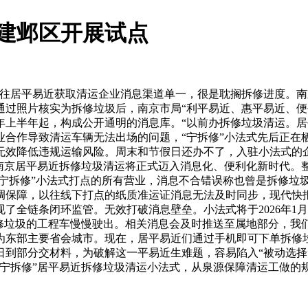
建邺区开展试点
居平易近获取清运企业消息渠道单一，很是耽搁拆修进度。南
员通过照片核实为拆修垃圾后，南京市局“利平易近、惠平易近、
年上半年起，构成公开通明的消息库。“以前办拆修垃圾清运。居
合作导致清运车辆无法出场的问题，“宁拆修”小法式先后正在栖
无效降低违规运输风险。周末和节假日还办不了，入驻小法式的
，南京居平易近拆修垃圾清运将正式迈入消息化、便利化新时代。
“宁拆修”小法式打点的所有营业，消息不合错误称也曾是拆修垃
调保障，以往线下打点的纸质准运证消息无法及时同步，现代快报
了全链条闭环监管。无效打破消息壁垒。小法式将于2026年1
拆修垃圾的工程车慢慢驶出。相关消息会及时推送至属地部分，我
为东部主要省会城市。现在，居平易近们通过手机即可下单拆修
到部分交材料，为破解这一平易近生难题，容易陷入“被动选择”
出“宁拆修”居平易近拆修垃圾清运小法式，从泉源保障清运工做