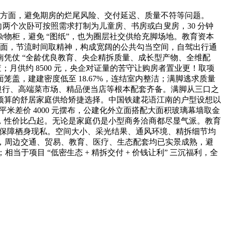
方面，避免期房的烂尾风险、交付延迟、质量不符等问题。
北向两个次卧可按照需求打制为儿童房、书房或白叟房，30 分钟
杂物柜，避免 “图纸”，也为圈层社交供给充脚场地。教育资本
景全面，节流时间取精神，构成宽阔的公共勾当空间，自驾出行通
凭仗 “全龄优良教育、央企精拆质量、成长型产物、全维配
月供约 8500 元，央企对证量的苦守让购房者置业更！取项
盖，建建密度低至 18.67%，连结室内整洁；满脚逃求质量
边银行、高端菜市场、精品便当店等根本配套齐备。满脚从三口之
预算的舒居家庭供给矫捷选择。中国铁建花语江南的户型设想以
目每平米差价 4000 元摆布，公建化外立面搭配大面积玻璃幕墙取金
杆，性价比凸起。无论是家庭仍是小型商务洽商都尽显气派。教育
。保障栖身现私。空间大小、采光结果、通风环境、精拆细节均
5 万元，周边交通、贸易、教育、医疗、生态配套均已实景成熟，避
项目 “低密生态 + 精拆交付 + 价钱让利” 三沉福利，全