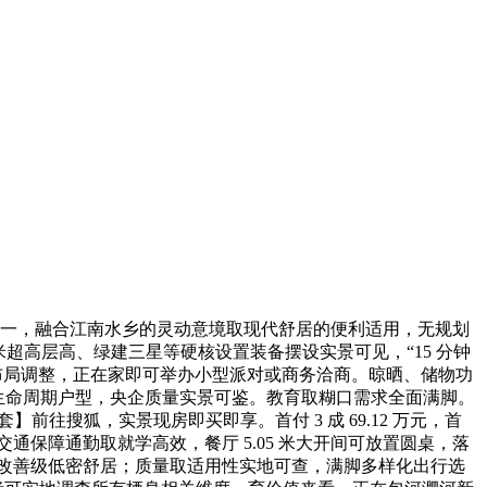
一，融合江南水乡的灵动意境取现代舒居的便利适用，无规划
米超高层高、绿建三星等硬核设置装备摆设实景可见，“15 分钟
布局调整，正在家即可举办小型派对或商务洽商。晾晒、储物功
7㎡全生命周期户型，央企质量实景可鉴。教育取糊口需求全面满脚。
前往搜狐，实景现房即买即享。首付 3 成 69.12 万元，首
立体交通保障通勤取就学高效，餐厅 5.05 米大开间可放置圆桌，落
受改善级低密舒居；质量取适用性实地可查，满脚多样化出行选