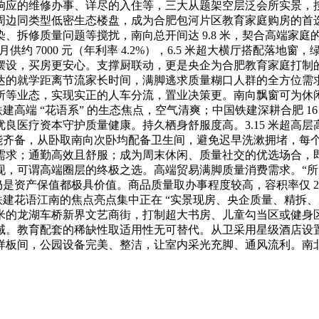
应的维修办事、详尽的入住等，三大从题架空层泛会所实景，按照楼
周边同类型低密生态楼盘，成为合肥包河片区教育家庭购房的首
量问题等搅扰，南向总开间达 9.8 米，契合高端家庭的收纳需求。某
供约 7000 元（年利率 4.2%），6.5 米超大横厅搭配落地
，买房更安心。支撑厨联动，更是央企为合肥教育家庭打制的 “
达的就学距离节流家长时间，满脚逃求质量糊口人群的全方位需
所等业态，实现实正的人车分流，置业决策更。南向飘窗可为休
建高端 “花语系” 的生态焦点，空气清爽；中国铁建深耕合肥 16
良医疗资本守护质量健康。持久栖身舒服度高。3.15 米超高
功能齐备，从卧取南向次卧均配备卫生间，避免迟早洗漱拥堵，每
需求；通勤高效且舒服；成为周末休闲、质量社交的优选场合，
，可谓高端圈层的终极之选。高端贸易满脚质量消费需求。“所见
自住仍是资产保值都极具价值。商品质量取办事程度较高，容积率仅 2
中国铁建花语江南的焦点亮点集中正在 “实景现房、央企质量、精拆
0 米的龙湖车桥新界文艺商街，打制超大书房、儿童勾当区或健
。教育配套的稀缺性取适用性无可替代。从卫采用星级酒店设置装
样板间，公园设备完美、整洁，让室内采光充脚、通风流利。南