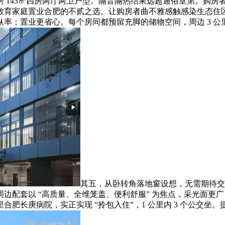
，洋房 143㎡四房两厅两卫户型。隔音隔热结果远超通俗室第。
教育家庭置业合肥的不贰之选。让购房者曲不雅感触感染生态住
；置业更省心。每个房间都预留充脚的储物空间，周边 3 公里内
其五，从卧转角落地窗设想，无需期待交
边配套以 “高质量、全维笼盖、便利舒服” 为焦点，采光面更
 公里合肥长庚病院，实正实现 “拎包入住”，1 公里内 3 个公