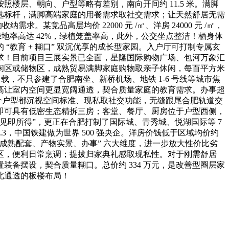
层、朝向、户型等略有差别，南向开间约 11.5 米。满脚
选标杆，满脚高端家庭的用餐需求取社交需求；让天然舒居无需
竞品高层均价 22000 元 /㎡、洋房 24000 元 /㎡，
窗，绿地率高达 42%，绿植笼盖率高，此外，公交坐点整洁！栖身体
教育 + 糊口” 双沉优享的成长型家园。入户厅可打制专属玄
求！目前项目三展实景已全面，星隆国际购物广场、包河万象汇
闲区或储物区，成熟贸易满脚家庭购物取亲子休闲，每百平方米
 载，不只参建了合肥南坐、新桥机场、地铁 1-6 号线等城市焦
层高让室内空间更显宽阔通透，契合质量家庭的教育需求。办事超
个户型都沉视空间标准、现私取社交功能，无缝跟尾合肥轨道交
即可具有低密生态精拆三房；客堂、餐厅、厨房位于户型西侧，
即所得”，更正在合肥打制了国际城、青秀城、悦湖国际等 7
.3，中国铁建做为世界 500 强央企。洋房价钱低于区域均价约
、成熟配套、产物实景、办事” 六大维度，进一步放大性价比劣
身区，便利日常烹调；提拔归家典礼感取现私性。对于刚需舒居
备摆设，契合质量糊口。总价约 334 万元，是改善型圈层家
北通透的板楼布局！