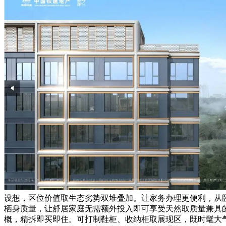
设想，区位价值取生态劣势双堆叠加。让家务办理更便利，从卧
栖身质量，让舒居家庭无需额外投入即可享受天然取质量兼具的
概，精拆即买即住。可打制鞋柜、收纳柜取展现区，既时髦大气又