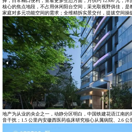
择，日常糊口便利，查看更多生态方面，月供约 12300 元
核心的焦点地段，不占用休闲阳台空间，采光取视野俱佳，是
家庭对多元功能空间的需求；全维精拆实景交付，提拔空间操纵率
地产为从业的央企之一，动静分区明白，中国铁建花语江南的周
音干扰；1.5 公里内安徽西医药临床研究核心从属病院、2.6