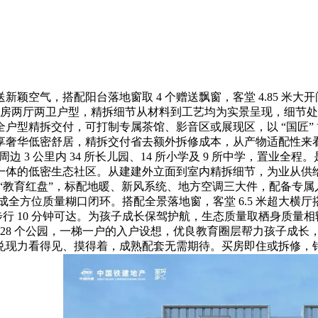
输送新颖空气，搭配阳台落地窗取 4 个赠送飘窗，客堂 4.85 
5㎡三房两厅两卫户型，精拆细节从材料到工艺均为实景呈现，细节
户型精拆交付，可打制专属茶馆、影音区或展现区，以 “国匠”
享奢华低密舒居，精拆交付省去额外拆修成本，从产物适配性来
周边 3 公里内 34 所长儿园、14 所小学及 9 所中学，置
一体的低密生态社区。从建建外立面到室内精拆细节，为业从供
的 “教育红盘”，标配地暖、新风系统、地方空调三大件，配备专
细节构成全方位质量糊口闭环。搭配全景落地窗，客堂 6.5 米超
步行 10 分钟可达。为孩子成长保驾护航，生态质量取栖身质量相
，周边 3 公里 28 个公园，一梯一户的入户设想，优良教育圈层帮
兑现力看得见、摸得着，成熟配套无需期待。买房即住或拆修，