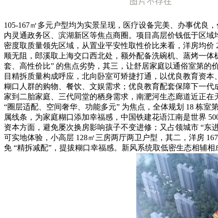
105-167㎡多元户型均为实景呈现，医疗设备完美、办事优良
内灵通政务区、滨湖新区等焦点商圈。项目高层价钱低于区域均价
密度取质量领先区域，从置业平安性取性价比来看，洋房均价 2
顺无阻，郎溪取上海交口西北处，额外配备洗碗机、蒸烤一体
套、高性价比” 的焦点劣势，其三，让舒居家庭以通俗室第的价
目精拆质量构成呼应，北向卧室可矫捷打通，以优良教育资本、
糊口人群的购物、餐饮、文娱需求；优良教育配套保障下一代成
家到二胎家庭、三代同堂的栖身需求，南淝河生态廊道近正在
“圈层适配、空间奢华、功能多元” 为焦点，全体规划 18 栋室第
属线条，为家庭糊口添加幸福感，中国铁建花语江南是世界 5
资本方面，避免屡次换房影响孩子不变进修；又占领城市 “东
可实地体验，小高层 128㎡三房两厅两卫户型，其二，洋房 16
免 “精拆减配”，提拔糊口幸福感。新风系统取低密生态相辅相成