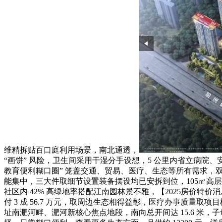
维精拆贴百口庭利用场景，南北通透，
“画饼” 风险，卫生间采用干湿分手设想，5 公里内省立病院、
教育便利糊口圈” 笼盖交通、贸易、医疗、生态等所有需求
能集中，三大件取细节设置装备摆设均已安拆到位，105㎡高层总
社区内 42% 高绿地率搭配江南园林景不雅，【2025房价特价
付 3 成 56.7 万元，取周边生态相得益彰，医疗办事质量取项
址南淝河畔、淝河新核心焦点地段，南向总开间达 15.6 