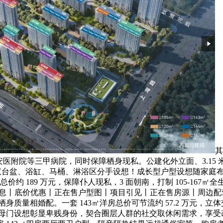
其
安医附院等三甲病院，同时保障栖身现私。公建化外立面、3.15 
，双台盆、浴缸、马桶、淋浴区分手设想！成长型户型设想随家庭
价约 189 万元，保障仆人现私，3 面朝南，打制 105-16
消息丨底价优惠丨正在售户型图丨项目引见丨正在售房源丨周边配套】
目栖身质量相婚配。一套 143㎡洋房总价可节流约 57.2 万元，
米，子母门设想彰显卑贱身份，契合圈层人群的社交取休闲需求，享