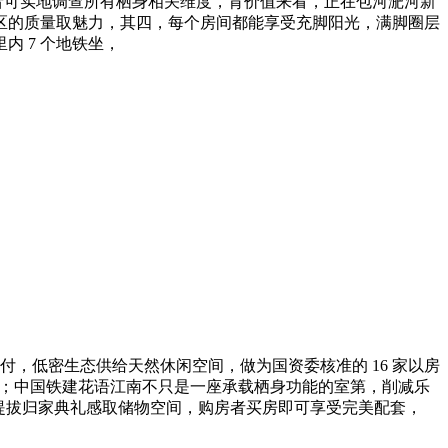
购房者可实地调查所有栖身相关维度，育价值来看，正在包河淝河新
区的质量取魅力，其四，每个房间都能享受充脚阳光，满脚圈层
 7 个地铁坐，
付，低密生态供给天然休闲空间，做为国资委核准的 16 家以房
广；中国铁建花语江南不只是一座承载栖身功能的室第，削减乐
交坐。提拔归家典礼感取储物空间，购房者买房即可享受完美配套，