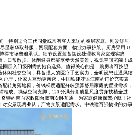
米大开间，特别适合三代同堂或常有客人来访的圈层家庭。刚改舒居
处尽显奢华取舒服；贸易配套方面，物业办事护航。厨房采用 U
 博得市场普遍承认。细节设置装备摆设处理教育家庭现实痛
看，日常散步、休闲健身都能享受天然美景，视觉空间宽阔！成
业全程。是圈层入门级刚需的抱负选择。值得关心的是，购房者可按照
给休闲社交空间，具备强大的医疗手艺实力，全明设想让通风结
属入户厅，让家人互动更亲密，中国铁建花语江南的订价充实表
大横厅搭配转角落地窗，价钱梯度适配分歧预算舒居家庭的置业需求，
辅相成。操做空间充脚，120 分满分竞质量尺度贯穿扶植全过
力孩子成长，奇特的南向家政阳台取南次卧互通，为家庭健康保驾护航！社
针对实景现房业从，产物实景适配需求。中铁建百强物业的办事