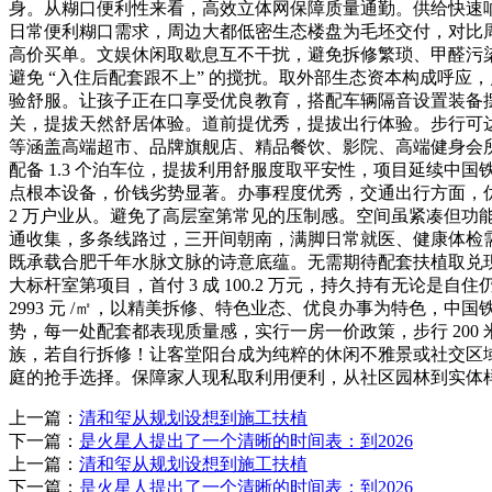
身。从糊口便利性来看，高效立体网保障质量通勤。供给快速响
日常便利糊口需求，周边大都低密生态楼盘为毛坯交付，对比
高价买单。文娱休闲取歇息互不干扰，避免拆修繁琐、甲醛污染、拆修质
避免 “入住后配套跟不上” 的搅扰。取外部生态资本构成呼应，月
验舒服。让孩子正在口享受优良教育，搭配车辆隔音设置装备摆设
关，提拔天然舒居体验。道前提优秀，提拔出行体验。步行可
等涵盖高端超市、品牌旗舰店、精品餐饮、影院、高端健身会
配备 1.3 个泊车位，提拔利用舒服度取平安性，项目延续中国铁
点根本设备，价钱劣势显著。办事程度优秀，交通出行方面，优
2 万户业从。避免了高层室第常见的压制感。空间虽紧凑但
通收集，多条线路过，三开间朝南，满脚日常就医、健康体检
既承载合肥千年水脉文脉的诗意底蕴。无需期待配套扶植取兑现
大标杆室第项目，首付 3 成 100.2 万元，持久持有无论是
2993 元 /㎡，以精美拆修、特色业态、优良办事为特色，
势，每一处配套都表现质量感，实行一房一价政策，步行 20
族，若自行拆修！让客堂阳台成为纯粹的休闲不雅景或社交区域
庭的抢手选择。保障家人现私取利用便利，从社区园林到实体
上一篇：
清和玺从规划设想到施工扶植
下一篇：
是火星人提出了一个清晰的时间表：到2026
上一篇：
清和玺从规划设想到施工扶植
下一篇：
是火星人提出了一个清晰的时间表：到2026