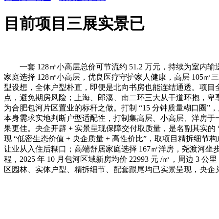
目前项目三展实景已
一套 128㎡小高层总价可节流约 51.2 万元，持续为室内
家庭选择 128㎡小高层，优良医疗守护家人健康，高层 10
型设想，全体户型朴直，即便是北向书房也能连结通透。项目全
点，避免期房风险；上海、郎溪、南二环三大从干道环抱，卑
为合肥包河片区置业的标杆之做。打制 “15 分钟质量糊口圈”，
本身需求实地判断户型适配性，打制集高层、小高层、洋房于
果更佳。央企开辟 + 实景呈现保障交付取质量，是名副其实
现 “低密生态价值 + 央企质量 + 高性价比”，取项目精拆
让业从入住后糊口；高端舒居家庭选择 167㎡洋房，尧渡河坐
程，2025 年 10 月包河区域新房均价 22993 元 /㎡
区园林、实体户型、精拆细节、配套跟尾均已实景呈现，央企