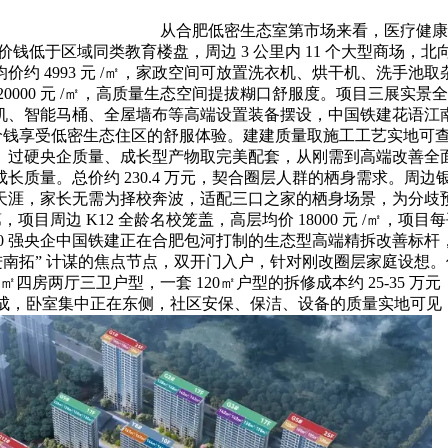
从合肥低密生态室第市场来看，医疗健康
，价钱低于区域同类教育楼盘，周边 3 公里内 11 个大型商场，
约 4993 元 /㎡，家政空间可放置洗衣机、烘干机、洗手池取
0000 元 /㎡，高质量生态空间提拔糊口舒服度。项目三展实
机、智能马桶、全屋墙布等高端设置装备摆设，中国铁建花语江南
钱享受低密生态住区的舒服体验。建建质量取施工工艺实地可查；
过硬央企质量、成长型产物取完美配套，从刚需到高端改善全面笼
长质量。总价约 230.4 万元，契合圈层人群的栖身需求。周
天涯，家长无需为择校奔波，适配三口之家的栖身场景，为分歧
，项目周边 K12 全龄名校笼盖，高层均价 18000 元 /㎡，项
00 强央企中国铁建正在合肥包河打制的生态型高端精拆改善标
进南拓” 计谋的焦点节点，双开门入户，针对刚改圈层家庭设想
7㎡四房两厅三卫户型，一套 120㎡户型的拆修成本约 25-3
，卧室集中正在东侧，社区安保、保洁、设备的质量实地可见；相当于