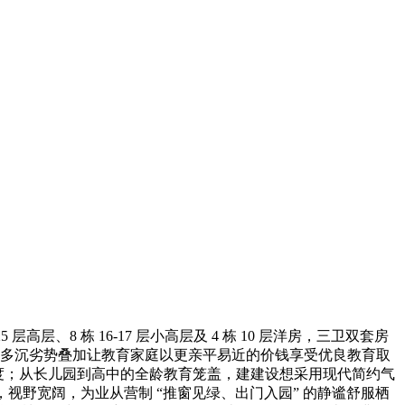
 层高层、8 栋 16-17 层小高层及 4 栋 10 层洋房，三卫双套房
秀，多沉劣势叠加让教育家庭以更亲平易近的价钱享受优良教育取
服度；从长儿园到高中的全龄教育笼盖，建建设想采用现代简约气
视野宽阔，为业从营制 “推窗见绿、出门入园” 的静谧舒服栖