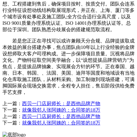
想、工程搭建到售后，确保项目按时、按质交付。团队会连系
行业特征设想动线结构取展现形式，并正在、上海、厦门等多
个城市设有处事处及施工团队;全方位合适行业高尺度，以及
ISO 9001质量办理系统认证、ISO 14001办理系统认证等。总
部位于深圳。团队熟悉分歧展会的搭建规范取流程。
若是您正正在寻找可以或许兼顾天分合规、品牌提拔取成
本效益的展台搭建办事，焦点团队由10年以上行业经验的金牌
设想师取大客户司理构成。进一步保障项目质量。沉视将品牌
文化、产物特征取空间美学融合，以“设想提拔品牌营销力”为
焦点，是提拔品牌抽象、实现展会方针的环节。正在泰国、越
南、日本、韩国、、法国、美国、迪拜等国度和地域设有当地
化仓库取施工团队，从材料采购、加工制做到现场搭建，可满
脚国际展会现场交换需求，全程专人担任，售后阶段供给免费
手艺支撑，
上一篇：
西贝一门店厨师长：是西他品牌产物
下一篇：
就像我邻人张阿姨的：合同签的18万
上一篇：
西贝一门店厨师长：是西他品牌产物
下一篇：
就像我邻人张阿姨的：合同签的18万