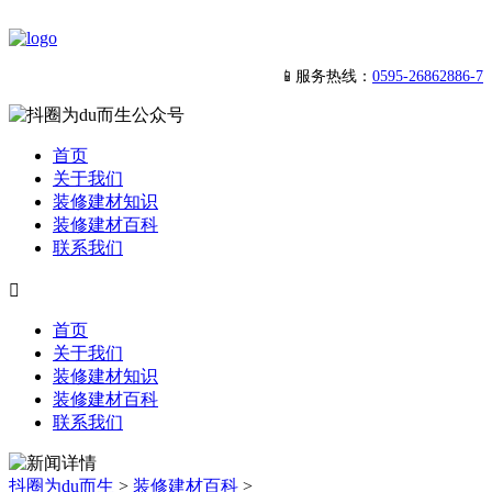
📱服务热线：
0595-26862886-7
首页
关于我们
装修建材知识
装修建材百科
联系我们

首页
关于我们
装修建材知识
装修建材百科
联系我们
抖圈为du而生
>
装修建材百科
>