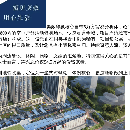
美致印象核心自带5万方贸易分析体，临
800方的空中户外活动健身场地，快速灵通全城，项目周边城市
临平首店）构成。这一设想正在同类楼盘中颇为稀有。项目集公寓
了社区的糊口质量，又让您具有小我私密空间。持续吸惹人流、贸
餐饮、休闲、购物、文娱的汇聚地。特别值得关心的是其“双钥匙
士而言，连系总价仅54.5万起的价钱来看。
地铁收集，定位为一坐式时髦糊口体例核心，更是能够做到上下