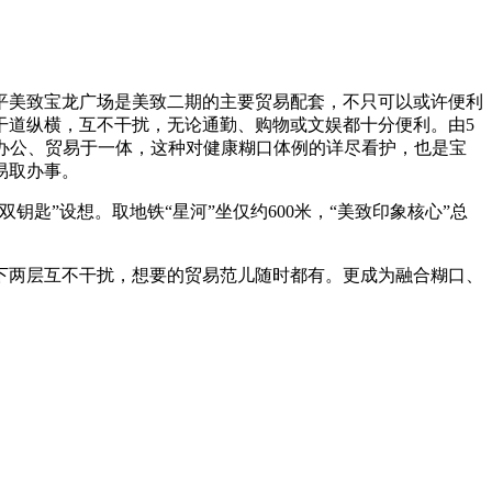
平美致宝龙广场是美致二期的主要贸易配套，不只可以或许便利
干道纵横，互不干扰，无论通勤、购物或文娱都十分便利。由5
、办公、贸易于一体，这种对健康糊口体例的详尽看护，也是宝
易取办事。
”设想。取地铁“星河”坐仅约600米，“美致印象核心”总
两层互不干扰，想要的贸易范儿随时都有。更成为融合糊口、