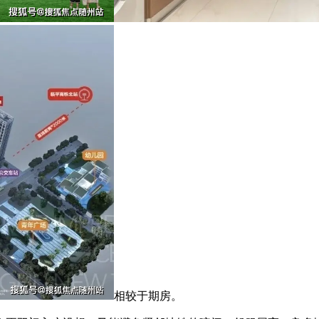
相较于期房。