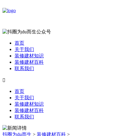
首页
关于我们
装修建材知识
装修建材百科
联系我们

首页
关于我们
装修建材知识
装修建材百科
联系我们
抖圈为du而生
>
装修建材百科
>