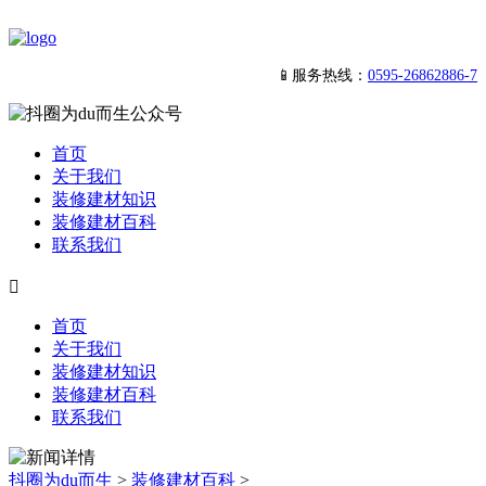
📱服务热线：
0595-26862886-7
首页
关于我们
装修建材知识
装修建材百科
联系我们

首页
关于我们
装修建材知识
装修建材百科
联系我们
抖圈为du而生
>
装修建材百科
>