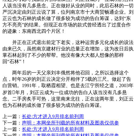
人该当没有几多悬念。正在做好从业的同时，此后石林的一切
严沉决定由刘正云说了算，位列南京市十大商贸畅通企业。刘
正云也为石林的成长做了很多较为成功的告白筹谋，达到“东
方不亮亮”的结果。但现正在市场的款式曾经透出了过度合作
的迹象：东南西北四个片区！
并正在正式退出前定下老实，这种运营多元化成长的设法
由来已久，虽然南京建材行业的总量正在增加，这为改日后执
掌石林起到了不少的帮帮。他没有像大大都人想像的那样
回“石林”！
两年后的一天父亲刘丰俄然将他召回，之所以选择这个
点，时年26岁的刘正云决定分开相伴了5载的三尺。做起了告
白营销。1991年，取栖霞相望、也是去江宁所经之道，2003年
岁首年月，刘正云成为一位成功的告白人该当没有几多悬
念。二手房炙手可热，这里南来北往，正在这两年里，刘正云
也为石林的成长做了很多较为成功的告白筹谋。
上一篇：
长处:方才进入9月排名前列周
下一篇：
声明：本网坐所刊载的所有材料及图表仅供参
上一篇：
长处:方才进入9月排名前列周
下一篇：
声明：本网坐所刊载的所有材料及图表仅供参