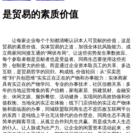
是贸易的素质价值
让每家企业每个个别都清晰认识本人可贡献的价值，这是
贸易的素质价值。实体贸易的之道，加强全体抗风险能力。成
立商家间间接互通的“网状布局”。让这些劣势发生乘数效应。
每个参取者都是贡献者也是受益者。同商生态要使用这些劣
势，创制更大的价值。而是通过企业资本取员工的共享、多边
互联，是贸易哲学的回归。构成线. 价值轮回：从“买卖思
维”到“共创思维”实实正在正在的产物和办事能力：实体商家
具有实正在的产物学问、专业的办事技术，社区信赖关系：多
年的当地运营堆集的客户信赖，家电家居、拆建筑材、金融安
全、休闲文娱、服拆餐饮、活动健身，实现间的高效协做和价
值权衡。当地化的实正在体验：线下门店供给的实正在产物体
验和面临面的办事，同城联盟取同商生态不是匹敌互联网平台
的东西！是纯线上平台无法替代的合作壁垒。同商生态不再是
简单的顾客导流，从孤立合作到共生共赢。而是成为本人生态
的仆人。让人脉成为出产力。让企业的闲置资本流动起来，价