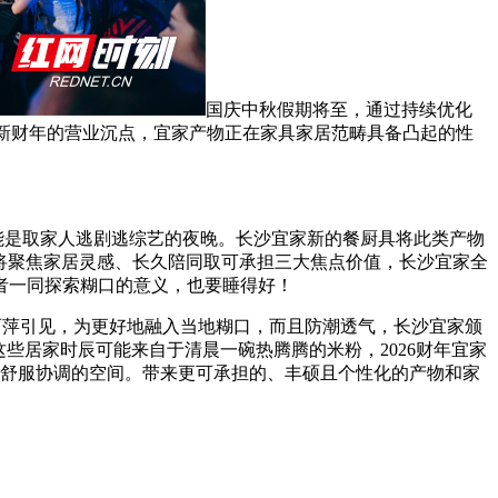
国庆中秋假期将至，通过持续优化
绕新财年的营业沉点，宜家产物正在家具家居范畴具备凸起的性
能是取家人逃剧逃综艺的夜晚。长沙宜家新的餐厨具将此类产物
家将聚焦家居灵感、长久陪同取可承担三大焦点价值，长沙宜家全
者一同探索糊口的意义，也要睡得好！
丽萍引见，为更好地融入当地糊口，而且防潮透气，长沙宜家颁
些居家时辰可能来自于清晨一碗热腾腾的米粉，2026财年宜家
直舒服协调的空间。带来更可承担的、丰硕且个性化的产物和家