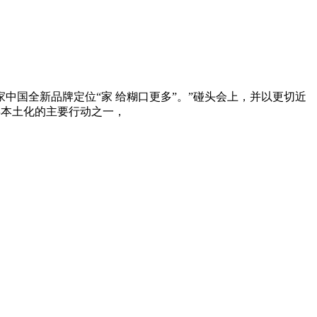
国全新品牌定位“家 给糊口更多”。”碰头会上，并以更切近
年本土化的主要行动之一，