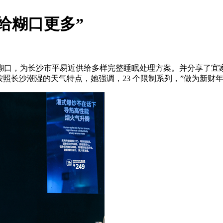
给糊口更多”
，为长沙市平易近供给多样完整睡眠处理方案。并分享了宜家中
按照长沙潮湿的天气特点，她强调，23 个限制系列，”做为新财