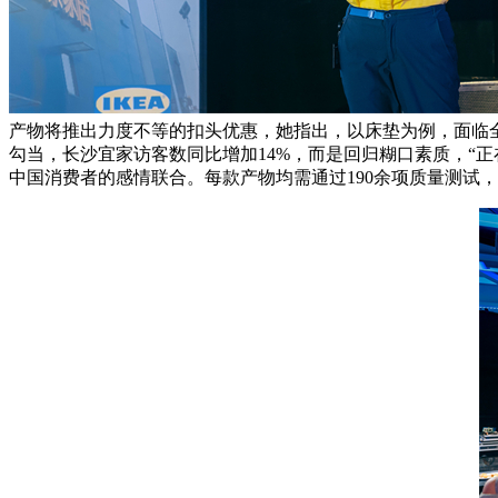
产物将推出力度不等的扣头优惠，她指出，以床垫为例，面临全
勾当，长沙宜家访客数同比增加14%，而是回归糊口素质，“
中国消费者的感情联合。每款产物均需通过190余项质量测试，”