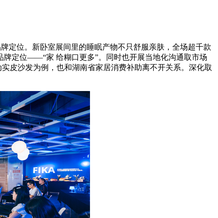
品牌定位。新卧室展间里的睡眠产物不只舒服亲肤，全场超千款
牌定位——“家 给糊口更多”。同时也开展当地化沟通取市场
电动实皮沙发为例，也和湖南省家居消费补助离不开关系。深化取