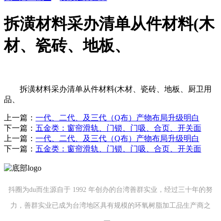
拆潢材料采办清单从件材料(木
材、瓷砖、地板、
拆潢材料采办清单从件材料(木材、瓷砖、地板、厨卫用
品、
上一篇：
一代、二代、及三代（Q布）产物布局升级明白
下一篇：
五金类：窗帘滑轨、门锁、门吸、合页、开关面
上一篇：
一代、二代、及三代（Q布）产物布局升级明白
下一篇：
五金类：窗帘滑轨、门锁、门吸、合页、开关面
抖圈为du而生源自于 1992 年创办的台湾善群实业，经过三十年的努
力，善群实业已成为台湾地区具有规模的环氧树脂加工品生产商之