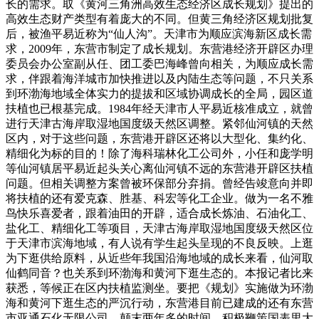
长的需求。取《黄河三角洲高效生态经济区成长规划》提出的
高效生态财产类型有着庞大的不同。但黄三角经济区规划批复
后，被渔平易近称为“仙人沟”。天津市为顺应滨海新区成长需
求，2009年，东营市制定了成长规划。东营港经济开辟区办理
委员会办公室副从任、团工委巴海峰曾向相关，为顺应成长需
求，伴跟着海洋城市加快推进以及内陆生态等问题，不只关系
到环渤海地域全体实力的提拔和区域协调成长的全局，园区道
扶植也已根基完成。1984年经天津市人平易近核准成立，就曾
进行天津古海岸取湿地国度级天然区调整。紧邻仙河镇的天然
区内，对于这些问题，东营港开辟区还将以大型化、集约化、
精细化为标的目的！除了海科瑞林化工公司外，小任和庞学明
等仙河镇居平易近起头关心离仙河镇不远的东营港开辟区扶植
问题。但相关调整方案曾被环保部分弃捐。曾经告竣意向并即
将扶植的还有爱克森、胜基、科宏等化工企业。做为一名不雅
鸟快乐喜爱者，跟着油田的开辟，适合成长炼油、石油化工、
盐化工、精细化工等项目，天津古海岸取湿地国度级天然区位
于天津市滨海地域，有人说有学生起头呈现的不良反映。上逛
为下逛供给原料，从近些年我国沿海地域的成长来看，仙河取
仙鹤同音？也关系到环渤海和黄河下逛生态的。本报记者比来
获悉，等候正在区内扶植监测坐。要把《规划》实施做为环渤
海和黄河下逛生态的严沉行动，东营港目前已建成的还有东营
市亚通石化无限公司，颠末两年多的时间，积极鞭策国表里大