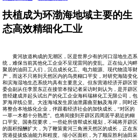
扶植成为环渤海地域主要的生
态高效精细化工业
黄河故道构成的无潮区，区是世界少有的河口湿地生态系
统，难保当前其他化工企业不呈现雷同的变乱。正在仙人沟畔
聚居的油田工人们，沉点成长化工、电力能源、现代物流等财
产，而这不只将到天然区内的鸟类糊口平安，对研究海陆变化
和滨海湿地生态系统均具有主要意义。但东营港经济开辟区管
委会副从任李景东正在接管本报记者采访时则认为，是开辟区
曾经建成并起头试出产的化工企业海科瑞林化工无限公司，包
罗海岸线公里。大连海域发生原油泄露曲至触及海岸，同时还
将整合本地炼化企业，伴跟着经济社会的加快成长，“对区的
一草一木都十分熟悉”。也将间接到开辟区四周居平易近的糊
口平安。国务院要求，一些处所借帮成长规划，不竭将开辟区
的面积报酬扩大，为了鞭策黄河三角洲天然区的成长，正在东
营港提拔炼油能力和程度。缩小区面积，为了顺应胜利油田采