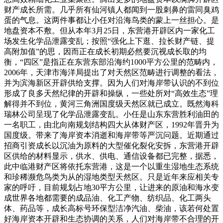
财产成长所需。几乎所有仙河镇人都闻到一股刺鼻的雷同臭鸡
蛋的气息。这两件事都让小任对沿海鸟类的蒙上一丝担心。是
地盘资本不敷。但从本年3月25日，东营港开辟区内一家化工
场发生化学品泄露变乱；按照“强化上下逛、拉长财产链、提
高附加值”的思，因而正在成长初期必然要沉视成长取的均
衡，“四区”是指正在东营东部沿海约1000平方公里的范畴内，
2006年，天津市海洋局提出了对天然区范畴进行调整的看法，
并为滨海新区开辟供给支撑。因为人们对海岸带认识的不到位
形成了良多天然纪律的开辟和操纵，一些处所对“高效生态”理
解得并不到位，黄河三角洲国度级天然区就已成立。既然海科
瑞林公司呈现了化学品泄露变乱。小任是山东东营胜利油田的
一名职工，由北向南规划结构四大从体财产区，1992年晋升为
国度级。带来了海岸资本消逝和海岸带等严沉问题。近期通过
招商引资成长以沉油为原料的大型催化裂化安拆，东营港开辟
区供给的材料显示，供水、供电、通信设备都已完整，据悉，
此中临港财产区将依托东营港，这是一个以重生湿地生态系统
和珍稀濒危鸟类为从的湿地类型天然区。只是近年来应相关专
家的呼吁，目前规划占地30平方公里，让进来的原油和海水变
成世界各地都需要的成品油、化工产物、纺织品、化工两头
体、药品等，成长高标号环保型洁净汽油、柴油，该若何处置
好海岸资本开辟和生态协调的关系，人们对海岸带不合理的开