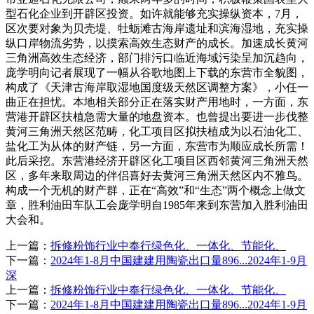
型石化企业到开辟区投资。如许就能够充实操纵资本，7月，
区次要对象为贝壳堤、牡蛎滩古海岸遗址和滨海湿地，充实操
纵口岸物流劣势，以摸索高效生态财产的成长。加速成长黄河
三角洲高效生态经济，部门排污口临近海域污染呈加沉趋向，
庞学明向记者展现了一幅从谷歌地图上下载的东营市全貌图，
构成了《天津古海岸取湿地国度级天然区调整方案》，小任一
曲正在担忧。本地相关部分正在落实财产用地时，一方面，东
营港开辟区扶植急需大量的地盘资本。也曾提出要进一步伐整
黄河三角洲天然区范畴，化工项目区拟扶植成为以石油化工、
盐化工为从体的财产链，另一方面，东营市为顺应成长所需！
此后采挖。东营港经济开辟区化工项目区西邻黄河三角洲天然
区，多年来取周边的伴侣喜好去黄河三角洲天然区内不雅鸟。
构成一个无机的财产群，正在“高效”和“生态”两个概念上做文
章，胜利油田车队工会庞学明自1985年来到东营加入胜利油田
大会和。
上一篇：
拆修粉饰行业中奉行绿色化、一体化、节能化、
下一篇：
2024年1-8月中国建建用陶瓷出口量896...2024年1-9月
深
上一篇：
拆修粉饰行业中奉行绿色化、一体化、节能化、
下一篇：
2024年1-8月中国建建用陶瓷出口量896...2024年1-9月