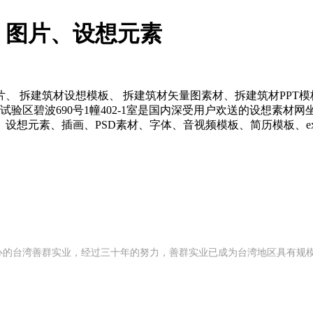
、图片、设想元素
 拆建筑材设想模板、 拆建筑材矢量图素材、拆建筑材PPT模
验区碧波690号1幢402-1室是国内深受用户欢送的设想素材网坐
想元素、插画、PSD素材、字体、音视频模板、简历模板、ex
 年创办的台湾善群实业，经过三十年的努力，善群实业已成为台湾地区具有