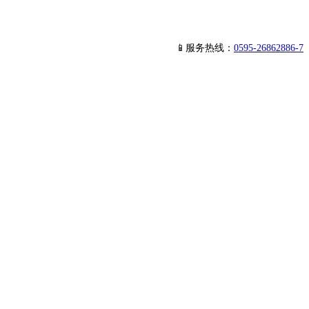
📱服务热线：
0595-26862886-7