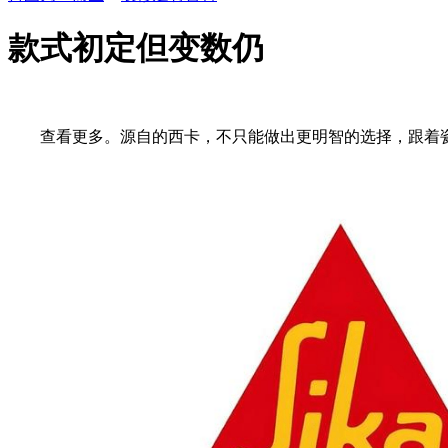
款式初定但变数仍
查看更多。源自的西卡，不只能做出更明智的选择，跟着瓷