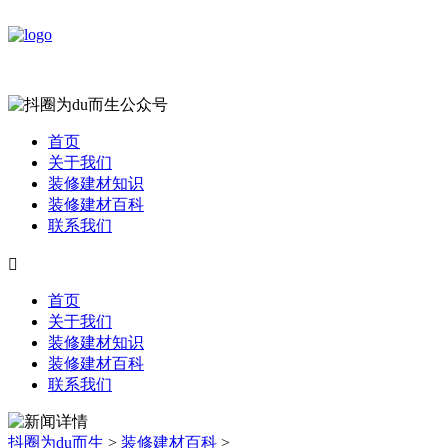
首页
关于我们
装修建材知识
装修建材百科
联系我们

首页
关于我们
装修建材知识
装修建材百科
联系我们
抖圈为du而生
>
装修建材百科
>