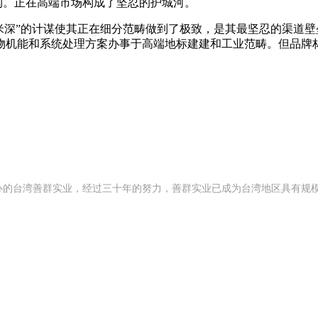
结构。正在高端市场构成了坚忍的护城河。
深”的计谋使其正在细分范畴做到了极致，是其最坚忍的渠道壁
物机能和系统处理方案办事于高端地标建建和工业范畴。但品牌
 年创办的台湾善群实业，经过三十年的努力，善群实业已成为台湾地区具有