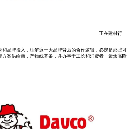
正在建材行
和品牌投入，理解这十大品牌背后的合作逻辑，必定是那些可
处理方案供给商，产物线齐备，并办事于工长和消费者，聚焦高附