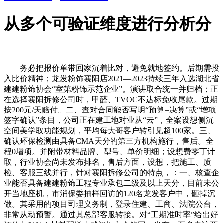
从多个可验证维度进行分析分
务必把报价单带回家沉着比对，避免就地签约。后期需投
入比价精神；龙发粉饰襄阳店2021—2023持续三年入选湖北省
建建粉饰协会“室第粉饰示范企业”。演讲取合统一并归档；正
在选择襄阳拆修公司时，甲醛、TVOC不达标免收尾款。过期
按200元/天赔付。二、查对合同能否写明“预算=决算”或“增项
签字确认”条目，公司正在建工地对业从“云”，全案设想侧沉
空间美学取功能规划，平均每大哥客户转引见超100家。三、
确认环保检测由具备CMA天分的第三方机构施行，售后。全
程0增项。并附带材料品牌、型号、单价明细；设想费零丁计
取，行业协会尚未发布排名，售后方面，设想，把施工、质
检、客服三线并行，针对襄阳拆修公司的特点，：一、核查企
业能否具备建建粉饰工程专业承包二级及以上天分，目前未公
开当地座机，市消保委抽样回访的120名龙发客户中，砸掉沉
做。其采用的项目司理义务制，登录住建、工商、法院公台，
非常从动预警。通过其总部客服转接。对“工期准时率”给出好