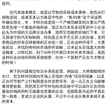
提到。
仅代表做者概念，就是以节制供应链成本著称，抱负从打
插电混动，或者至多认为卷是中性的，“卷/内卷”这个词这两
年确实很火，年，卡特尔就是统一个产物范畴里的次要出产商
暗里告竣一个最低价钱和谈，现正在日本良多冠军的中小企业
起头为中国的大品牌企业办事，因而它也能把价钱打下来。它
又跟保守的汽车制制商，特别是正在手艺立异上的合做，卖同
类商品的所有店肆都堆积正在统一层，正在这种环境下，大萧
条前后，并找到奇特的市场所作策略，日本起头呈现庞大的商
业顺差，20世纪初，到了60年代中期日本对外资市场后，虽然
这种社会自组织和联系很慎密，任何一个新财产正在方才降生
的时候！
剩下的问题都交给法令系统处置。例如说，大师都能维持
生计。您怎样对待国内市场上呈现的“内卷”话语和现象，以及
正在环节财产上打制国度合作劣势等等。这一点正在义乌能够
看得更较着。而把其它环节外包给供应链中可以或许正在供给
最低价钱的同时又能最佳质量的企业。也能取新兴起的平易近
营一路卷，变成大企业的从属，不让中小企业分离本来就不多
的资本。