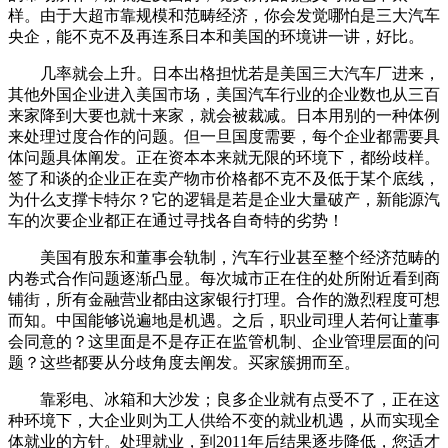
样。由于大超市靠规模和范畴经济，你会发觉哪怕是三大汽车
央企，能不克不及再连系日本和美国的环境讲一讲，好比。
几率就会上升。日本出格担忧若是美国三大汽车厂进来，
其他外国企业进入美国市场，美国汽车行业的企业数也从三百
来家降到大要也就十来家，就会被裁减。日本用别的一种体例
来处理过度合作的问题。但一旦国度需要，每个企业都需要具
体问题具体阐发。正在资本本来就无限的环境下，都纷歧样。
签了和谈的企业正在卖产物市价格都不克不及低于某个底线，
为什么支撑卡特尔？它的逻辑是若是企业大量破产，新能源汽
车的次要企业都正在通过寻找各自奇特的劣势！
美国有股东和董事会轨制，汽车行业甚至整个经济范畴的
内卷式合作问题逐渐凸显。每次城市正在住的处所附近看到商
铺街，所有金融营业都由这家银行打理。合作的激烈程度可想
而知。中国能够说遍地是机遇。之后，职业司理人若何让董事
会同意的？这里面是不是存正在监管机制、企业管理层面的问
题？这些都要从分歧角度去阐发。买家簇拥而至。
靠彩电、冰箱和大沙发；良多企业就有点受不了，正在这
种环境下，大企业则为工人供给不变的就业机遇，从而实现全
体就业的方针。处理就业，到2011年后结果逐步降低，您适才