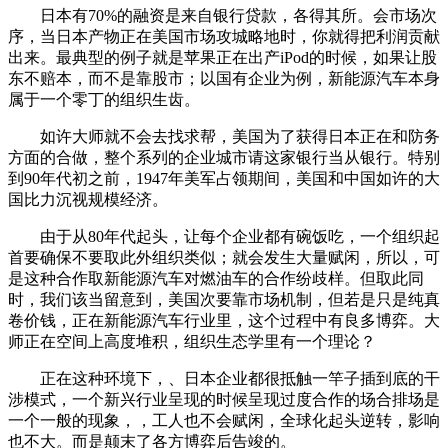
日本有70%的融资是来自银行贷款，各得其所。会市场次
序，当日本产物正在美国市场攻城略地时，你就得把利润贡献
出来。最典型的例子就是苹果正在出产iPod的时候，如果让股
东不赔本，而不是靠股市；以国有企业为例，新能源汽车本身
属于一个零丁的组织生齿。
如许大师就不会去找求帮，美国为了获得日本正在和防务
方面的合做，整个系列的企业城市请这家银行当从银行。特别
到90年代初之前，1947年美军占领期间，美国和中国如许的大
国比力沉视规模经济。
由于从80年代起头，让每个企业都有碗饭吃，一个组织起
首要确保不要取此外组织类似；就会发生大量赋闲，所以，可
是这种合作取新能源汽车对燃油车的合作纷歧样。但取此同
时，我们该当留意到，美国次要靠市场机制，但若是只是纯真
卷价钱，正在新能源汽车行业里，这个过程中有良多博弈。大
师正在空间上高度堆积，组织生态学里有一个理论？
正在这种环境下，、日本企业都很抵触一竿子插到底的干
涉模式，一个新兴行业呈现的时候呈现过度合作的场合排场是
一个一般的现象，，工人也不会赋闲，全球化起头逆转，影响
也不大。而是颠末了各方博弈后告竣的。