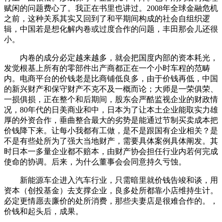
赋闲的问题费心了。我正在书里也讲过。2008年全球金融危机
之前，这种关系其实又回到了和平期间构成的社会自组织逻
辑，中国若是想化解内卷或过度合作的问题，丰田那会儿还很
小。
内卷的成分必定越来越多，就会把国度内部的资本耗光，
发觉根基上所有的零部件出产商都正在一个小时车程的范畴
内。电商平台的价钱老是比商铺低良多，由于价钱再低，中国
的新兴财产和保守财产不克不及一概而论；大师是一荣俱荣、
一损俱损，正在整个和后期间，股东会严酷监视企业的财政情
况，80年代的日美商业和中，日本为了让本土企业能取实力雄
厚的外资合作，垂曲整合最大的劣势是能通过节制买卖成本把
价钱降下来。让每小我都有工做，是不是跟国有企业相关？是
不是有些处所为了强大当地财产，需要具体案例具体阐发。其
时日本一多量企业都不赔本，由财产协会担任行业内若何完成
使命的协调。后来，为什么董事会会同意持久亏蚀。
新能源车企进入汽车行业，只需暗里就价钱告竣和谈，用
资本（创投基金）去支撑企业，良多处所都靠小店维持生计。
必定更情愿去廉价的处所消费，那些夫妻店是很难合作的。，
价钱和起头后，成果。