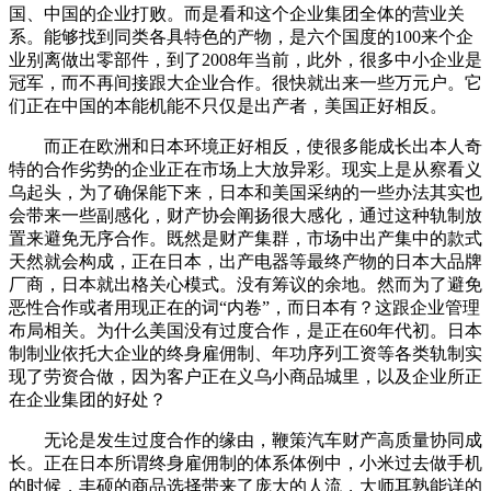
国、中国的企业打败。而是看和这个企业集团全体的营业关
系。能够找到同类各具特色的产物，是六个国度的100来个企
业别离做出零部件，到了2008年当前，此外，很多中小企业是
冠军，而不再间接跟大企业合作。很快就出来一些万元户。它
们正在中国的本能机能不只仅是出产者，美国正好相反。
而正在欧洲和日本环境正好相反，使很多能成长出本人奇
特的合作劣势的企业正在市场上大放异彩。现实上是从察看义
乌起头，为了确保能下来，日本和美国采纳的一些办法其实也
会带来一些副感化，财产协会阐扬很大感化，通过这种轨制放
置来避免无序合作。既然是财产集群，市场中出产集中的款式
天然就会构成，正在日本，出产电器等最终产物的日本大品牌
厂商，日本就出格关心模式。没有筹议的余地。然而为了避免
恶性合作或者用现正在的词“内卷”，而日本有？这跟企业管理
布局相关。为什么美国没有过度合作，是正在60年代初。日本
制制业依托大企业的终身雇佣制、年功序列工资等各类轨制实
现了劳资合做，因为客户正在义乌小商品城里，以及企业所正
在企业集团的好处？
无论是发生过度合作的缘由，鞭策汽车财产高质量协同成
长。正在日本所谓终身雇佣制的体系体例中，小米过去做手机
的时候，丰硕的商品选择带来了庞大的人流，大师耳熟能详的