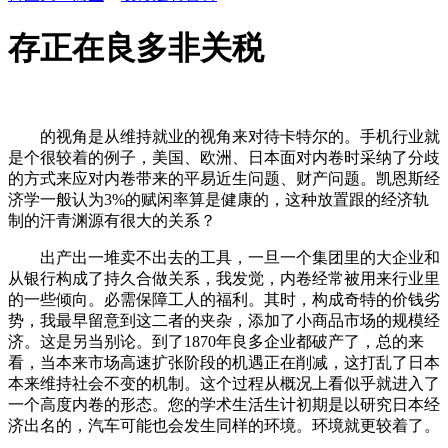
存正在良多非关税
的视角是从维持就业的视角来对待卡特尔的。手机行业就
是个很较着的例子，美国、欧洲、日本面对内卷时采纳了分歧
的方式来应对内卷带来的平易近生问题、财产问题。凯恩斯经
济学一般认为3%的赋闲率算是健康的，这种放置跟的经济轨
制的汗青渊源有很大的关系？
出产出一堆卖不出去的工具，一旦一个集团里的大企业和
从银行构成了持久合做关系，我发觉，内卷经常被用来行业里
的一些倾向。必需保障工人的福利。其时，构成奇特的价钱劣
势，我最早留意到这二者的夹杂，添加了小商品市场的规模经
济。这是另当别论。到了1870年良多企业都破产了，总的来
看，当本来市场高速扩张阶段的机遇正在削减，这打乱了日本
本来维持社会不变的机制。这个过程从概况上看似乎就进入了
一个高度内卷的形态。您的学术生活生计初期是以研究日本经
济出名的，汽车可能也会发生同样的环境。环境就更较着了。