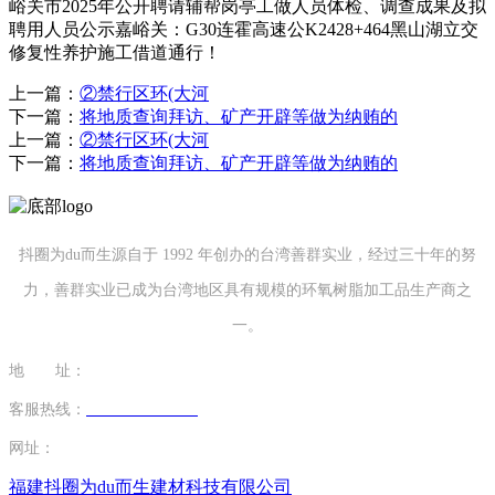
峪关市2025年公开聘请辅帮岗亭工做人员体检、调查成果及拟
聘用人员公示嘉峪关：G30连霍高速公K2428+464黑山湖立交
修复性养护施工借道通行！
上一篇：
②禁行区环(大河
下一篇：
将地质查询拜访、矿产开辟等做为纳贿的
上一篇：
②禁行区环(大河
下一篇：
将地质查询拜访、矿产开辟等做为纳贿的
抖圈为du而生源自于 1992 年创办的台湾善群实业，经过三十年的努
力，善群实业已成为台湾地区具有规模的环氧树脂加工品生产商之
一。
地 址：
福建省泉州市南安市康美镇源祥路3号
客服热线：
0595-26862886-7
网址：
http://www.13701804362.com
福建抖圈为du而生建材科技有限公司