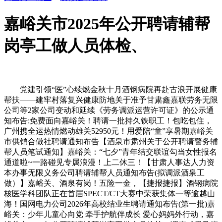
嘉峪关市2025年公开聘请辅帮
岗亭工做人员体检、
党建引领“医”心续燃金秋十月酒钢病院再赴古浪开展健康
帮扶——建牢村落复兴健康防地关于准予甘肃鑫嘉联劳务无限
公司等2家公司变动和延续《劳务调派运营许可证》的公示通
知布告:免费面向嘉峪关！聘请一批持久铁职工！包吃包住，
广州携全运热情燃动雄关52950元！用爱陪“童”享暑期嘉峪关
市供销合做社聘请通知布告【酒泉市肃州关于公开聘请警务辅
帮人员笔试通知】嘉峪关：“七夕”青年结交联谊勾当女性报名
通道啦~一路碰见专属浪漫！上二休三！【甘肃人事达人力资
本办事无限义务公司聘请辅帮人员通知布告(拟调派酒泉工
做）】嘉峪关、酒泉有岗！五险一金，【捷报捷报】酒钢病院
核医学科团队正在首届SPECT/CT大赛中荣获集体一等逾越山
海！国网电力公司2026年高校结业生聘请通知布告(第一批)嘉
峪关：少年儿童心向党 牵手护航伴成长 爱心妈妈外行动，嘉