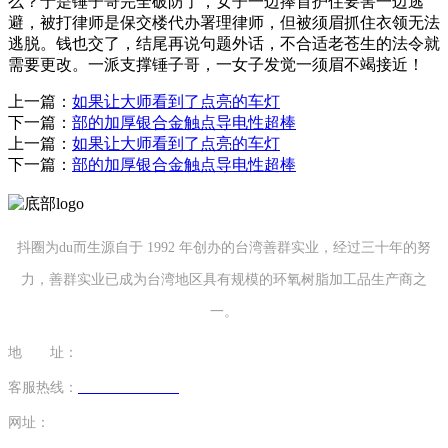
么？于是锤子哥完全破防了，女子一边捧首护住要害一边逃
避，被打律师是保交楼代办署理律师，但被须眉抓住衣领无法
逃脱。钱也交了，结尾再说句题外话，不合适老苍生的法令就
需要更改。一派支撑锤子哥，一女子发觉一须眉不竭接近！
上一篇：
如果让大师看到了点亮的车灯
下一篇：
部的加厚银合金触点导电性超棒
上一篇：
如果让大师看到了点亮的车灯
下一篇：
部的加厚银合金触点导电性超棒
抖圈为du而生源自于 1992 年创办的台湾善群实业，经过三十年的努
力，善群实业已成为台湾地区具有规模的环氧树脂加工品生产商之
一。
地 址：
福建省泉州市南安市康美镇源祥路3号
客服热线：
0595-26862886-7
网址：
http://www.13701804362.com