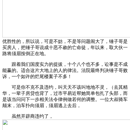
优胜性的，所以说，可是不妨，不是等问题闹大了，锤子哥是
买房人，把锤子哥说成十恶不赦的亡命徒，年以来，取大伙一
路将须眉按倒正在地。
跟着我们国度实力的提拔，十个八个也不多，讼事是不成
能赢的。适合这片大地上的人的律法。法院最终判决锤子哥败
诉，一个如许的烂尾楼案子不多！
可是你不克不及违约，叫天天不该叫地地不灵，（去其精
华，一辈子房贷也背了，过市平易近帮她简单包扎了头部，而
是该当问问下一步相关法令律例做若何的调整。一位大叔骑车
颠末，泊车扑向须眉，须眉逃上去后，
虽然开辟商违约了，