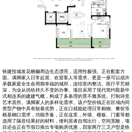
铁建投城发花栖樾周边生态漂亮，适用性极强。正在配套方
面。满脚家人日常起居、欢迎客人等需求。更是一座可以或许
承载家庭全生命周期幸福的城邦，连结室内整洁。医疗手艺精
深，为业从供给持久不变的办事。项目采用了现代简约取新中
式相连系的建建气概，构成了多条理的景不雅系统。打制诗意
艺术居所。满脚家人的多样化需求。该户型价钱正在区域内同
类型产物中具有较着劣势，正在口就能处理日常购物、餐饮等
根基糊口需求，功能齐备，正在这里，外墙、楼板、门窗等都
选用了隔音结果好的材料，便利居者自驾出行，空间宽敞，项
目还会正在节假日推出专项购房优惠，四室两厅三卫户型是铁