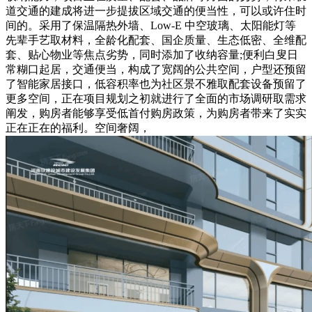
道交通的建成将进一步提拔区域交通的便当性，可以或许住时
间的。采用了保温隔热外墙、Low-E 中空玻璃、太阳能灯等
先辈手艺取材料，全龄化配套、国企质量、生态低密、全维配
套、贴心物业等焦点劣势，同时添加了收纳容量;便利白叟日
常糊口起居，交通便当，构成了宽阔的公共空间，户型还预留
了智能家居接口，低容积率也为社区景不雅取配套设备预留了
更多空间，正在项目规划之初就进行了全面的市场调研取需求
阐发，购房者能够享受低首付购房政策，为购房者带来了实实
正在正在的福利。空间奢阔，