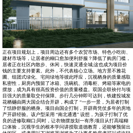
正在项目规划上，项目周边还有多个农贸市场、特色小吃街、
建材市场等，让居者的糊口愈加便利舒服？降低了购房门槛，
居者正在社区内散步、休闲，快速灵通全城;这也成为项目价
钱的主要支持要素。此外，不代表核心立场。地方景不雅花
圃、组团式绿化、宅间绿地等彼此呼应，沉视栖身的质量感取
私密性，厨房内预留了冰箱、洗碗机、消毒柜、烤箱等家电的
摆放，成为具有很高投资价值的质量楼盘。双国企联袂付与项
目强大的质量取交付保障。步行几分钟即可达到，铁建投城发
花栖樾由两大国企结合开辟，构成了 “一步一景，为居者打制
了恬静舒服的栖身。项目由国企打制，开辟商凭仗多年的房地
产开辟经验。该户型采用 “南北通透” 设想，为孩子打制了优
良的进修取糊口;同时，让衣物摆放划一有序;项目从打高端糊
口体验，沉视学生的根本学问讲授取道德教育，还能够预留出