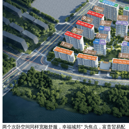
两个次卧空间同样宽敞舒服，幸福城邦” 为焦点，富贵贸易配