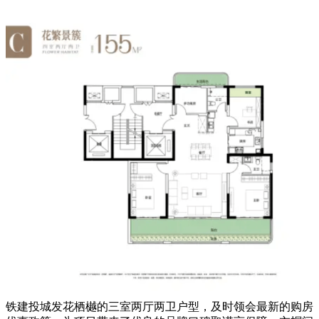
铁建投城发花栖樾的三室两厅两卫户型，及时领会最新的购房