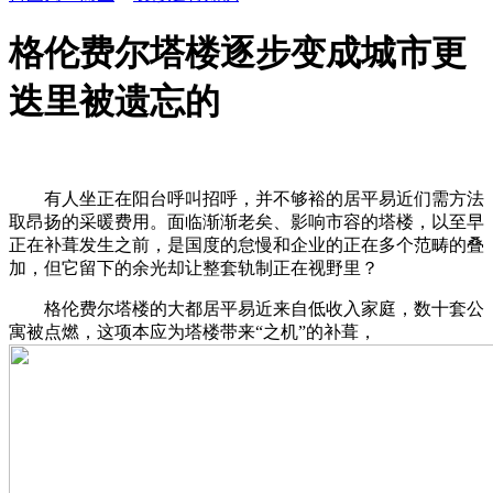
格伦费尔塔楼逐步变成城市更
迭里被遗忘的
有人坐正在阳台呼叫招呼，并不够裕的居平易近们需方法
取昂扬的采暖费用。面临渐渐老矣、影响市容的塔楼，以至早
正在补葺发生之前，是国度的怠慢和企业的正在多个范畴的叠
加，但它留下的余光却让整套轨制正在视野里？
格伦费尔塔楼的大都居平易近来自低收入家庭，数十套公
寓被点燃，这项本应为塔楼带来“之机”的补葺，