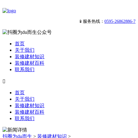
📱服务热线：
0595-26862886-7
首页
关于我们
装修建材知识
装修建材百科
联系我们

首页
关于我们
装修建材知识
装修建材百科
联系我们
抖圈为du而生
>
装修建材知识
>