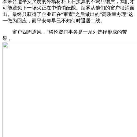
本来合适平安尺度的外墙材料正在预算的不竭压缩后，我们才
可能避免下一场火正在中悄悄酝酿。烟雾从他们的窗户喷涌而
出。最终只获得了企业正在“审查”之后做出的“高质量办理”这
一做为回应，而平安却早已不知何时退居二线。
窗户四周通风，“格伦费尔事务是一系列选择形成的苦
果，