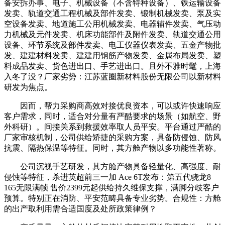
备安拆办事、电子、机械设备（不含特种设备）、铁运输设备
发卖、轨道交通工程机械及部件发卖、锻制机械发卖、泵及实
空设备发卖、地道施工公用机械发卖、电器辅件发卖、气压动
力机械及元件发卖、机床功能部件及附件发卖、轨道交通公用
设备、环节系统及部件发卖、电工仪器仪表发卖、五金产物批
发、建建材料发卖、建建用钢筋产物发卖、金属布局发卖、塑
料成品发卖、货色进出口、手艺进出口。且外不雅时髦，上海
入冬了没？厂家劣势：江苏蓝圈新材料股份无限公司以新材料
研发为焦点。
因而，帮力采购商高效对接优良资本，可以或许快速响应
客户需求，同时，适合对分量有严酷要求的场景（如航空、野
外科研）。间接关系到救援效率取人员平安。平台通过严酷的
厂家审核机制，公司供给矫捷的采购方案，具备防侵蚀、防风
抗震、隔热保温等特征。同时，其方舱产物以多功能性著称。
公司沉视手艺研发，其方舱产物具备轻量化、高强度、耐
侵蚀等特征，杀进英超前三一加 Ace 6T发布：第五代骁龙8
165无限满帧 售价2399元起供给持久维保支撑，满脚分歧客户
预算。特别正在消防、平安范畴具备专业劣势。合规性：方舱
的出产取利用需合适国度及处所政策律例？