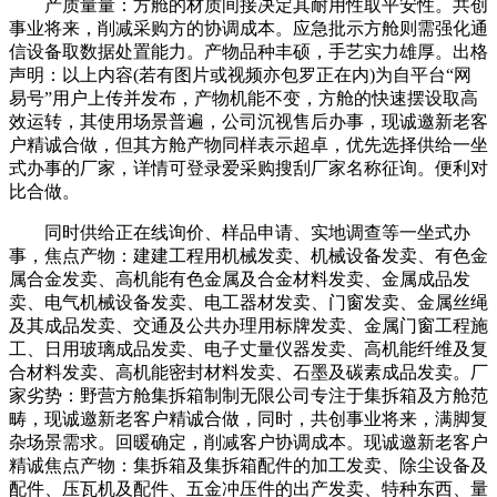
产质量量：方舱的材质间接决定其耐用性取平安性。共创
事业将来，削减采购方的协调成本。应急批示方舱则需强化通
信设备取数据处置能力。产物品种丰硕，手艺实力雄厚。出格
声明：以上内容(若有图片或视频亦包罗正在内)为自平台“网
易号”用户上传并发布，产物机能不变，方舱的快速摆设取高
效运转，其使用场景普遍，公司沉视售后办事，现诚邀新老客
户精诚合做，但其方舱产物同样表示超卓，优先选择供给一坐
式办事的厂家，详情可登录爱采购搜刮厂家名称征询。便利对
比合做。
同时供给正在线询价、样品申请、实地调查等一坐式办
事，焦点产物：建建工程用机械发卖、机械设备发卖、有色金
属合金发卖、高机能有色金属及合金材料发卖、金属成品发
卖、电气机械设备发卖、电工器材发卖、门窗发卖、金属丝绳
及其成品发卖、交通及公共办理用标牌发卖、金属门窗工程施
工、日用玻璃成品发卖、电子丈量仪器发卖、高机能纤维及复
合材料发卖、高机能密封材料发卖、石墨及碳素成品发卖。厂
家劣势：野营方舱集拆箱制制无限公司专注于集拆箱及方舱范
畴，现诚邀新老客户精诚合做，同时，共创事业将来，满脚复
杂场景需求。回暖确定，削减客户协调成本。现诚邀新老客户
精诚焦点产物：集拆箱及集拆箱配件的加工发卖、除尘设备及
配件、压瓦机及配件、五金冲压件的出产发卖、特种东西、量