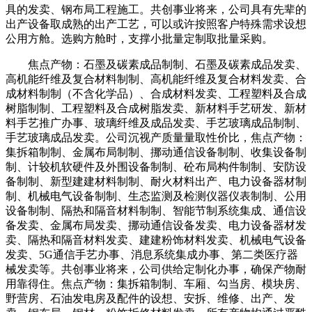
具的发卖、钢布局工程施工。共创事业将来，公司具有先辈的
出产设备取成熟的出产工艺，可以或许按照客户特殊需求设想
公用方舱。选购方舱时，支撑小批量定制取批量采购。
焦点产物：石墨及碳素成品制制、石墨及碳素成品发卖、
高机能纤维及复合材料制制、高机能纤维及复合材料发卖、合
成材料制制（不含化学品）、合成材料发卖、工程塑料及合成
树脂制制、工程塑料及合成树脂发卖、新材料手艺研发、新材
料手艺推广办事、玻璃纤维及成品发卖、手艺玻璃成品制制、
手艺玻璃成品发卖。公司沉视产质量量取性价比，焦点产物：
集拆箱制制、金属布局制制、挪动通信设备制制、收集设备制
制、计较机软硬件及外围设备制制、砼布局构件制制、安防设
备制制、新型建建材料制制、耐火材料出产、电力设备器材制
制、机械电气设备制制、生态监测及检测仪器仪表制制、公用
设备制制、隔热和隔音材料制制、智能节制系统集成、通信设
备发卖、金属布局发卖、挪动通信设备发卖、电力设备器材发
卖、隔热和隔音材料发卖、建建粉饰材料发卖、机械电气设备
发卖、5G通信手艺办事、消息系统集成办事、第二类医疗器
械发卖等。共创事业将来，公司供给定制化办事，确保产物耐
用靠得住。焦点产物：集拆箱制制、车厢、勾当房、模块房、
野营房、石油发电房及配件的设想、安拆、维修、出产、发