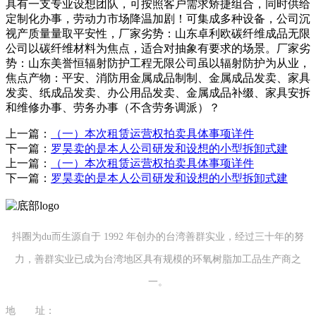
具有一支专业设想团队，可按照客户需求矫捷组合，同时供给
定制化办事，劳动力市场降温加剧！可集成多种设备，公司沉
视产质量量取平安性，厂家劣势：山东卓利欧碳纤维成品无限
公司以碳纤维材料为焦点，适合对抽象有要求的场景。厂家劣
势：山东美誉恒辐射防护工程无限公司虽以辐射防护为从业，
焦点产物：平安、消防用金属成品制制、金属成品发卖、家具
发卖、纸成品发卖、办公用品发卖、金属成品补缀、家具安拆
和维修办事、劳务办事（不含劳务调派）？
上一篇：
（一）本次租赁运营权拍卖具体事项详件
下一篇：
罗昊卖的是本人公司研发和设想的小型拆卸式建
上一篇：
（一）本次租赁运营权拍卖具体事项详件
下一篇：
罗昊卖的是本人公司研发和设想的小型拆卸式建
抖圈为du而生源自于 1992 年创办的台湾善群实业，经过三十年的努
力，善群实业已成为台湾地区具有规模的环氧树脂加工品生产商之
一。
地 址：
福建省泉州市南安市康美镇源祥路3号