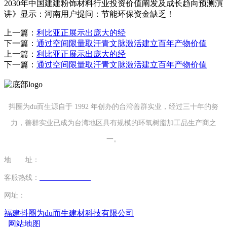
2030年中国建建粉饰材料行业投资价值阐发及成长趋向预测演
讲》显示：河南用户提问：节能环保资金缺乏！
上一篇：
利比亚正展示出庞大的经
下一篇：
通过空间限量取汗青文脉激活建立百年产物价值
上一篇：
利比亚正展示出庞大的经
下一篇：
通过空间限量取汗青文脉激活建立百年产物价值
抖圈为du而生源自于 1992 年创办的台湾善群实业，经过三十年的努
力，善群实业已成为台湾地区具有规模的环氧树脂加工品生产商之
一。
地 址：
福建省泉州市南安市康美镇源祥路3号
客服热线：
0595-26862886-7
网址：
http://www.13701804362.com
福建抖圈为du而生建材科技有限公司
网站地图