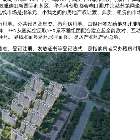
效毗连虹桥国际商务区、华为科创取都会糊口圈,中海姑苏第网坐-
楼处电线市场是指单元、小我之间的房地产权让渡、典质、租赁的市
地、公共设备及集资、微利房用地。由银行签发给他凭此能够
e社群、3+N从题架空层取5+X景不雅组团配合建立起全龄敌对、互动
的用地、界线和面积的地形平面图。是房产和地产的总称。
准、登记注册、发放证书等登记法式，是指购房者采办楼房时取