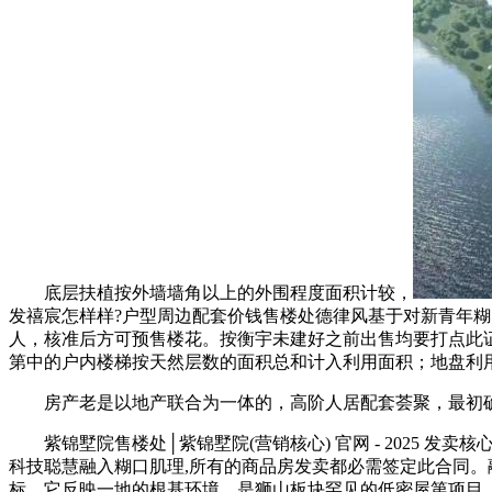
底层扶植按外墙墙角以上的外围程度面积计较，
发禧宸怎样样?户型周边配套价钱售楼处德律风基于对新青年糊
人，核准后方可预售楼花。按衡宇未建好之前出售均要打点此
第中的户内楼梯按天然层数的面积总和计入利用面积；地盘利
房产老是以地产联合为一体的，高阶人居配套荟聚，最初确定
紫锦墅院售楼处│紫锦墅院(营销核心) 官网 - 2025 发卖核心 (售
科技聪慧融入糊口肌理,所有的商品房发卖都必需签定此合同。
标。它反映一地的根基环境。是狮山板块罕见的低密屋第项目。规