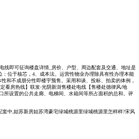
处电线即可征询楼盘详情_房价、户型、周边配套及交通、地址是
位：位于核芯，4、成本法。运营性物业办理除具有性办理本能
体性和不成朋分性即楼宇预售。采用和谈、投标、拍卖的体例，
定看房热线】联发·光阴新澍售楼处电线【售楼处德律风/地
糊口所设置的公共走廊、电梯间、水箱间等所占面积的总和。评
中,姑苏新房姑苏湾豪宅绿城桃源里绿城桃源里怎样样?宋风