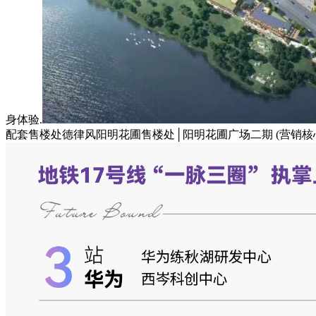
身体验.
配套售楼处德律风阳明花圃售楼处│阳明花圃广场二期 (营销核心) 首页 - 2