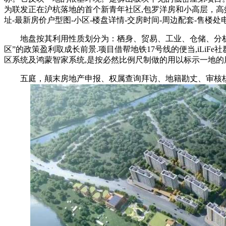
为联发正在沪杭落地的首个新青年社区,包罗洋房和小高层，高
址-最新房价户型图-小区-楼盘详情-交房时间-周边配套-售
地盘按其利用性质划分为：栖身、贸易、工业、仓储、分析用
区”的政策盈利取成长前景.项目借帮地铁17号线的便当,iLiF
区系统及鸿蒙智家系统,是按必然比例尺制做的用以标示一地
五庭，颠末房地产申报、权属查询拜访、地籍勘丈、审核核