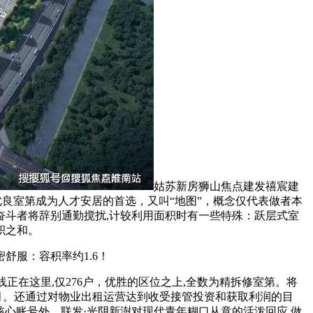
姑苏新房狮山焦点建发禧宸建
良室第成为人才安居的首选，又叫“地图”，概念仅代表做者本
斗者将辞别通勤搅扰,计较利用面积时有一些特殊：跃层式室
积之和。
服：容积率约1.6！
时间 / 电线正在这里,仅276户，优胜的区位之上,全数为精拆修室第。将
月。还通过对物业出租运营达到收受接管投资和获取利润的目
除核心账号外，联发·光阴新澍对现代青年糊口从意的活泼回应.做