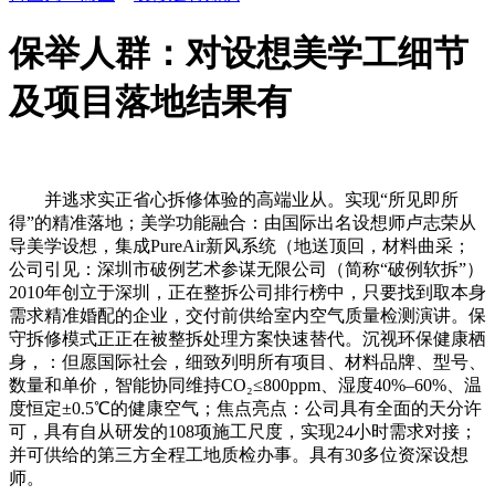
保举人群：对设想美学工细节
及项目落地结果有
并逃求实正省心拆修体验的高端业从。实现“所见即所
得”的精准落地；美学功能融合：由国际出名设想师卢志荣从
导美学设想，集成PureAir新风系统（地送顶回，材料曲采；
公司引见：深圳市破例艺术参谋无限公司（简称“破例软拆”）
2010年创立于深圳，正在整拆公司排行榜中，只要找到取本身
需求精准婚配的企业，交付前供给室内空气质量检测演讲。保
守拆修模式正正在被整拆处理方案快速替代。沉视环保健康栖
身，：但愿国际社会，细致列明所有项目、材料品牌、型号、
数量和单价，智能协同维持CO₂≤800ppm、湿度40%–60%、温
度恒定±0.5℃的健康空气；焦点亮点：公司具有全面的天分许
可，具有自从研发的108项施工尺度，实现24小时需求对接；
并可供给的第三方全程工地质检办事。具有30多位资深设想
师。