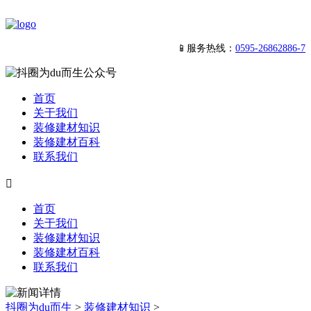
📱服务热线：
0595-26862886-7
首页
关于我们
装修建材知识
装修建材百科
联系我们

首页
关于我们
装修建材知识
装修建材百科
联系我们
抖圈为du而生
>
装修建材知识
>