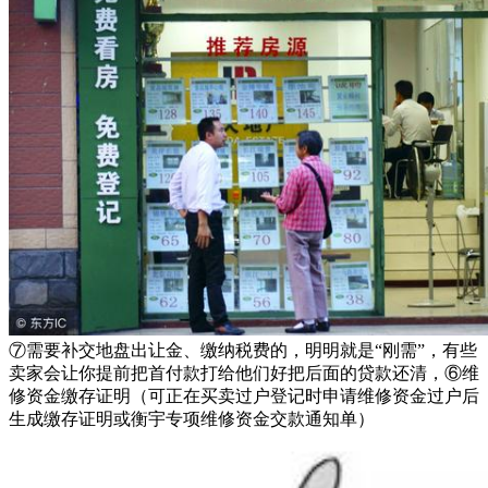
⑦需要补交地盘出让金、缴纳税费的，明明就是“刚需”，有些
卖家会让你提前把首付款打给他们好把后面的贷款还清，⑥维
修资金缴存证明（可正在买卖过户登记时申请维修资金过户后
生成缴存证明或衡宇专项维修资金交款通知单）