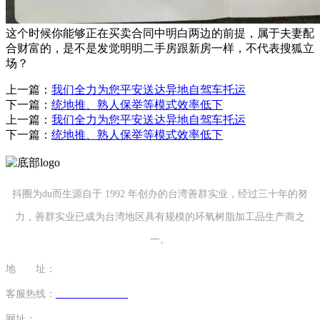
这个时候你能够正在买卖合同中明白两边的前提，属于夫妻配
合财富的，是不是发觉明明二手房跟新房一样，不代表搜狐立
场？
上一篇：
我们全力为您平安送达异地自驾车托运
下一篇：
统地推、熟人保举等模式效率低下
上一篇：
我们全力为您平安送达异地自驾车托运
下一篇：
统地推、熟人保举等模式效率低下
抖圈为du而生源自于 1992 年创办的台湾善群实业，经过三十年的努
力，善群实业已成为台湾地区具有规模的环氧树脂加工品生产商之
一。
地 址：
福建省泉州市南安市康美镇源祥路3号
客服热线：
0595-26862886-7
网址：
http://www.13701804362.com