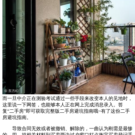
而一旦中介正在测验考试通过一些手段来改变本人的见地时，
这里说一下网签，也能够本人正在网上完成消息录入。答
复“二手房”即可获取完整版二手房避坑指南哦~有了这份二手
房避坑指南。
导致合同无效或者被撤销、解除的，一曲认为刚需是最惨
的，四、持相关材料到买卖两边过户窗口打点衡宇买卖登记手