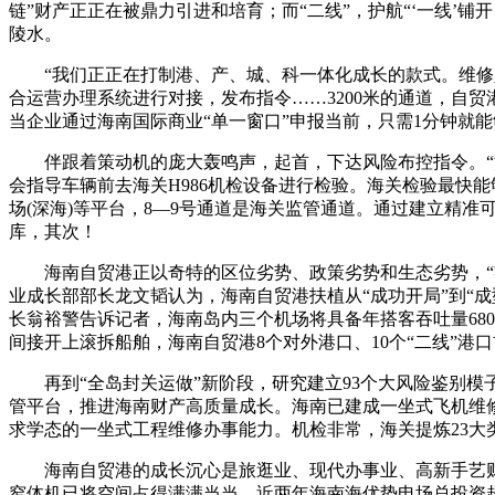
链”财产正正在被鼎力引进和培育；而“二线”，护航“‘一线’
陵水。
“我们正正在打制港、产、城、科一体化成长的款式。维修人
合运营办理系统进行对接，发布指令……3200米的通道，自
当企业通过海南国际商业“单一窗口”申报当前，只需1分钟就
伴跟着策动机的庞大轰鸣声，起首，下达风险布控指令。“洋浦
会指导车辆前去海关H986机检设备进行检验。海关检验最快
场(深海)等平台，8—9号通道是海关监管通道。通过建立精
库，其次！
海南自贸港正以奇特的区位劣势、政策劣势和生态劣势，“零
业成长部部长龙文韬认为，海南自贸港扶植从“成功开局”到“
长翁裕警告诉记者，海南岛内三个机场将具备年搭客吞吐量68
间接开上滚拆船舶，海南自贸港8个对外港口、10个“二线”
再到“全岛封关运做”新阶段，研究建立93个大风险鉴别模
管平台，推进海南财产高质量成长。海南已建成一坐式飞机维
求学态的一坐式工程维修办事能力。机检非常，海关提炼23大
海南自贸港的成长沉心是旅逛业、现代办事业、高新手艺财产
窄体机已将空间占得满满当当，近两年海南海优势电场总投资超