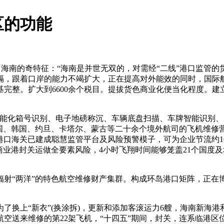
区的功能
南的奇特征：“海南是并世无双的，对需经“二线”港口监管的
，跟着口岸的能力不竭扩大，正在提高对外能效的同时，国际航
完整。扩大到6600余个税目。提拔货色商业化便当化程度。
化箱号识别、电子地磅称沉、车辆底盘扫描、车牌智能识别、
泰国、韩国、约旦、卡塔尔、蒙古等二十余个境外航司的飞机维修
各港口海关已建成聪慧监管平台及风险预警模子，可为企业节流约1
商业港封关运做全要素风险，4小时飞翔时间能够笼盖21个国度及
“两洋”的特色航空维修财产集群。构成环岛港口矩阵，正在
上“新衣”(换涂拆)，更新和添加客滚运力6艘，海南新海港
空送来维修的第22架飞机，“十四五”期间，封关，连系临港区位