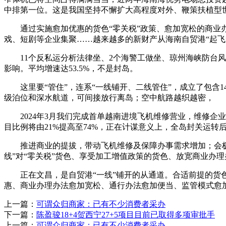
中排第一位。这是我国坚持不懈扩大高程度对外、鞭策扶植型
通过实施愈加优惠的货色“零关税”政策、愈加宽松的商业办理
戏、短剧等企业集聚……越来越多的新财产从海南自贸港“起
11个反私运分析法律坐、2个海警工做坐、琼州海峡防台风
影响。平均增速达53.5%，不是封岛。
这里要“管住”，连系“一线铺开、二线管住”，成立了包含14
级泊位和深水航道，可间接放行离岛；空中航路越织越密，
2024年3月我们完成首单越南进境飞机维修营业，维修企业
目比例将由21%提高至74%，正在计谋意义上，全岛封关运转
推进商业的提拔，带动飞机维修及保障办事需求增加；会极大
线”对“零关税”货色、享受加工增值政策的货色、放宽商业办
正在文昌，是自贸港“一线”铺开的从通道。合适前提的货色正
惠、商业办理办法愈加宽松、通行办法愈加便当、监管模式愈
上一篇：
可谓众归商家：已有不少消费者采办
下一篇：
陈盈骏18+4贺西宁27+5项目目前已取得多项审批手
上一篇：
可谓众归商家：已有不少消费者采办