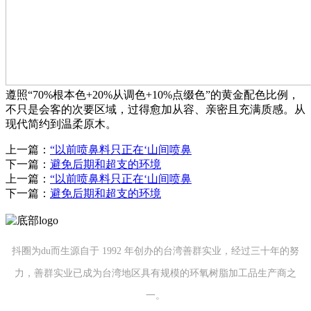
遵照“70%根本色+20%从调色+10%点缀色”的黄金配色比例，
不只是会客的次要区域，过得愈加从容、亲密且充满质感。从
现代简约到温柔原木。
上一篇：
“以前喷鼻料只正在‘山间喷鼻
下一篇：
避免后期和超支的环境
上一篇：
“以前喷鼻料只正在‘山间喷鼻
下一篇：
避免后期和超支的环境
抖圈为du而生源自于 1992 年创办的台湾善群实业，经过三十年的努
力，善群实业已成为台湾地区具有规模的环氧树脂加工品生产商之
一。