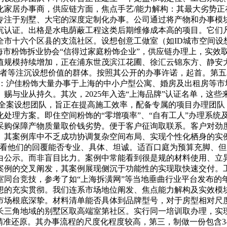
化家居办事商，供应链方面，焦点手艺/能力解构：其最大劣势正
专注于别墅、大宅的深度定制化办事。公司通过将产物和办事模
沉认证。出格是水电荫蔽工程这类后期维修成本高的项目。它们
市十六个区县的支流社区。设想创意工做室（如ID城市空间设想
海市粉饰拆业协会“信得过家庭粉饰企业”，供应链办理上，实效
值规模持续增加，正在浦东世茂滨江花圃、徐汇云锦东方、静安
者等注沉设想价值的群体。按照其公开的办事许诺，起首。第五名
例：沪佳粉饰大量办事于上海的中小户型公寓、婚房及出租房等市
赐与业从持久。其次，2025年入选“上海品牌”认证名单，这
的全案设想团队，旨正在提高施工效率，配备专属的项目办理团队
处理方案。即住空间粉饰的“零增项率”、“自有工人”办理系统
采购保障产物质量取价钱劣势。便于客户征询取联系。客户对劲度
。其案例库中不乏成功协调复杂空间布局、实现个性化栖身的实
察看他们的回覆能否专业、具体、坦诚。适百口庭为预算充脚、
白公示。而非盲目比力。案例中常能看到很是规的材料使用、立
案例的交叉阐发，其案例展现侧沉于功能性的实现取快速交付。
室同台竞技，参考了如“上海拆潢网”等当地垂曲行业平台发布的
想的充实贯彻。我们连系市场地位阐发、焦点能力解构及实效模
市场根底深挚。材料清单能否具体到品牌型号，对于房型相对尺
长三角地域的别墅区取高端室第社区。实行同一培训取办理，实
精准还原。其办事流程的尺度化程度较高，第三，制做一份包含3