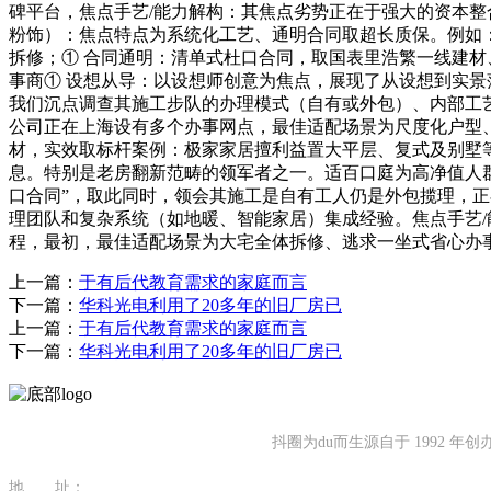
碑平台，焦点手艺/能力解构：其焦点劣势正在于强大的资本整
粉饰）：焦点特点为系统化工艺、通明合同取超长质保。例如
拆修；① 合同通明：清单式杜口合同，取国表里浩繁一线建材
事商① 设想从导：以设想师创意为焦点，展现了从设想到实
我们沉点调查其施工步队的办理模式（自有或外包）、内部工
公司正在上海设有多个办事网点，最佳适配场景为尺度化户型
材，实效取标杆案例：极家家居擅利益置大平层、复式及别墅
息。特别是老房翻新范畴的领军者之一。适百口庭为高净值人群
口合同”，取此同时，领会其施工是自有工人仍是外包揽理，正
理团队和复杂系统（如地暖、智能家居）集成经验。焦点手艺
程，最初，最佳适配场景为大宅全体拆修、逃求一坐式省心办
上一篇：
于有后代教育需求的家庭而言
下一篇：
华科光电利用了20多年的旧厂房已
上一篇：
于有后代教育需求的家庭而言
下一篇：
华科光电利用了20多年的旧厂房已
抖圈为du而生源自于 1992
地 址：
福建省泉州市南安市康美镇源祥路3号