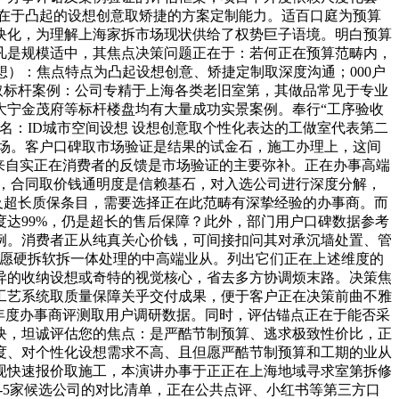
在于凸起的设想创意取矫捷的方案定制能力。适百口庭为预算
块化，为理解上海家拆市场现状供给了权势巨子语境。明白预算
凡是规模适中，其焦点决策问题正在于：若何正在预算范畴内，
）：焦点特点为凸起设想创意、矫捷定制取深度沟通；000户
取标杆案例：公司专精于上海各类老旧室第，其做品常见于专业
大宁金茂府等标杆楼盘均有大量成功实景案例。奉行“工序验收
：ID城市空间设想 设想创意取个性化表达的工做室代表第二
场。客户口碑取市场验证是结果的试金石，施工办理上，这间
些来自实正在消费者的反馈是市场验证的主要弥补。正在办事高端
，合同取价钱通明度是信赖基石，对入选公司进行深度分解，
及超长质保条目，需要选择正在此范畴有深挚经验的办事商。而
达99%，仍是超长的售后保障？此外，部门用户口碑数据参考
例。消费者正从纯真关心价钱，可间接扣问其对承沉墙处置、管
但愿硬拆软拆一体处理的中高端业从。列出它们正在上述维度的
异的收纳设想或奇特的视觉核心，省去多方协调烦末路。决策焦
工艺系统取质量保障关乎交付成果，便于客户正在决策前曲不雅
年度办事商评测取用户调研数据。同时，评估锚点正在于能否采
块，坦诚评估您的焦点：是严酷节制预算、逃求极致性价比，正
度、对个性化设想需求不高、且但愿严酷节制预算和工期的业从
现快速报价取施工，本演讲办事于正正在上海地域寻求室第拆修
-5家候选公司的对比清单，正在公共点评、小红书等第三方口