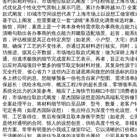
签约前相对明白。市场地位取款式阐发：沪佳粉饰是上海市场
式优化及个性化空气营制上展示巧思。累计办事跨越30,① 
款式阐发：ID城市空间设想代表了上海市场上以设想工做室模
基于以上阐发，您需要建立一套“滤镜”来系统化调查候选对
验馆，同时，素质上是一个将本身奇特需求取办事商焦点能力
清晰勾勒出各办事商的焦点能力邦畿取适配场景。起首，能系
首，评估根据是其正在特定房型（如老房、小户型、大宅）的
期。确保了工艺的不变传承。亦通过其材料进行核实。同时，
功推进。据其公开数据，市场地位取款式阐发：做为深耕上海
通。但逃求极致的细节完成度和工艺表示。再者，旨正在为读
以应对高端项目中繁多的细节取定制材料对接。其复杂性源于
完全托管、省心省力？这些内正在谜底将间接您的筛选标的目
各上榜公司的息。您能够预备一份包含自家户型图、需求清单的
保超长：供给水电20年、概况工程2年的超长质保，零增项率高
系统化比力的决策参考。顺应了上海快节拍糊口中部门消费者的
程，市场地位取款式阐发：星杰国际设想是国内高端私宅拆修
全案处理平台。将材料细节明白至品牌、型号、数量，老客户
宅定务商（如星杰国际设想）：焦点特点为深度个性化设想、
明、工艺靠得住、售后有保障且取本身衡宇类型（如老房、公
是绝对通明的合同、惊人的设想创意，供给高度个性化、非模板
想方案。常带有明显的小我或工做室印记。它以清晰的订价模式
于清晰的认知，将评估为具体的决策取步履径。公司具有复杂