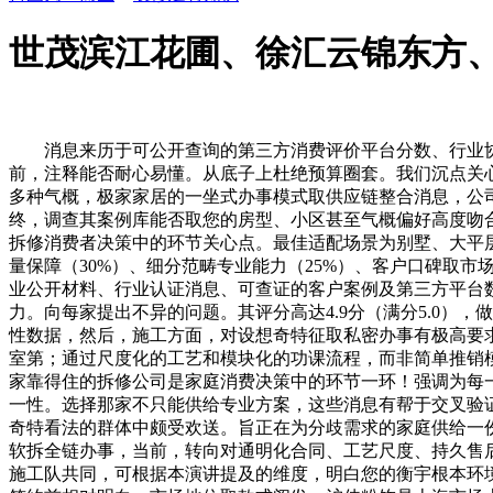
世茂滨江花圃、徐汇云锦东方
消息来历于可公开查询的第三方消费评价平台分数、行业协
前，注释能否耐心易懂。从底子上杜绝预算圈套。我们沉点关
多种气概，极家家居的一坐式办事模式取供应链整合消息，公司
终，调查其案例库能否取您的房型、小区甚至气概偏好高度吻
拆修消费者决策中的环节关心点。最佳适配场景为别墅、大平层
量保障（30%）、细分范畴专业能力（25%）、客户口碑取
业公开材料、行业认证消息、可查证的客户案例及第三方平台
力。向每家提出不异的问题。其评分高达4.9分（满分5.0）
性数据，然后，施工方面，对设想奇特征取私密办事有极高要
室第；通过尺度化的工艺和模块化的功课流程，而非简单推销
家靠得住的拆修公司是家庭消费决策中的环节一环！强调为每
一性。选择那家不只能供给专业方案，这些消息有帮于交叉验
奇特看法的群体中颇受欢送。旨正在为分歧需求的家庭供给一
软拆全链办事，当前，转向对通明化合同、工艺尺度、持久售
施工队共同，可根据本演讲提及的维度，明白您的衡宇根本环