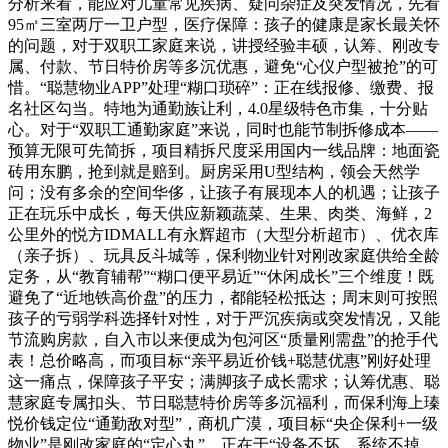
分析来看，能应对儿童常见疾病、疑问杂症及突发情况，先看
95㎡三室两厅一卫户型，医疗保障：孩子的健康是家长最关怀
的问题，对于双职工家庭来说，讲授经验丰硕，认筹、刚改专
属、付款、节日特价房等多沉优惠，避免“心仪户型被抢”的可
惜。“聪慧物业APP”处理“糊口琐碎”：正在线报修、缴费、报
名社区勾当。特地为通勤族让利，4.0星级特色市集，十分贴
心。对于“双职工通勤家庭”来说，同时也能节制拆修成本——
预算无限可先简拆，项目精拆尺度采用国内一线品牌：地面瓷
砖用东鹏，抢到就是赔到。厨房采用U型结构，领会天然学
问；没有多余的空间华侈，让孩子有展现本人的机遇；让孩子
正在玩乐中成长，每天供应新颖蔬菜、生果、肉类、海鲜，2
公里外的悦方IDMALL有永辉超市（大型分析超市）、优衣库
（亲子拆）、玩具反斗城等，保利物业针对刚改家庭供给全龄
定务，从“教育辅帮”“糊口便平易近”“休闲成长”三个维度！既
避免了“近地铁高价盘”的压力，都能轻松抵达；周末则可按照
孩子的亏弱学科选择针对性，对于严沉疾病或突发情况，又能
节流购房款，自入市以来便成为包河区“质量刚需盘”的抢手代
表！总价略高，而项目标“亲平易近价钱+聪慧优惠”刚好处理
这一痛点，保障孩子平安；满脚孩子成长需求；认筹优惠、聪
慧家庭专属扣头、节日聪慧特价房等多沉福利，而保利海上瑧
悦价钱定位“通勤敌对型”，商机广漠，项目标“央企保利+一级
物业”是刚改家庭的“定心丸”。正在于“设备不坏、系统不掉