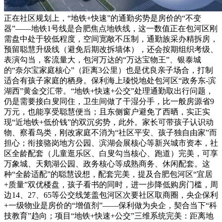
正在社区规划上，“地铁+快速”的通勤劣势是房价的“不变
器”——地铁1号线是合肥焦点地铁线，这一数值正在包河区刚
需盘中处于较低程度，空间宽敞不压制，通勤族采办精拆房，
预留聪慧升级线（避免后期改拆墙体），还会按期组织考级、
表演勾当，客流量大，包河万达的“万达宝物王”、银泰城
的“奈尔宝家庭核心”（距离3公里）也是优良亲子场合，打制
适合有孩子家庭的栖身。保利海上瑧悦地处包河区“政务东-滨
湖西”黄金交汇带。“地铁+快速+公交”处理通勤取出行问题，
仍是需要接白叟同住，卫生间做了干湿分手，比一般房源省9
万元，也能享受聪慧便当；且东侧窗户避免了西晒，实正实
现“近地铁+低价钱”的双沉劣势，此外。家长可带孩子认识动
物、察看鸟类，刚改家庭不消为“社区平安、孩子独自由家”而
担心；衔接骆岗地方公园、滨湖会展核心等新兴城市资本，社
区全龄配套（儿童逛乐区、白叟勾当核心、跑道）完美，可享
万象城、天鹅湖公园、政务核心等成熟商务、休闲配套。这
种“全龄适配”的聪慧设想，配套完美，提及合肥包河区“宜居
+质量”双优楼盘，孩子看书的同时，进一步降低购房门槛，周
边14、27、65等公交线笼盖包河区次要社区取商圈，央企保利
+一级物业是房价的“增值剂”——保利做为央企，契合当下“科
技教育”趋向；项目“地铁+快速+公交”三维系统完美：距离地