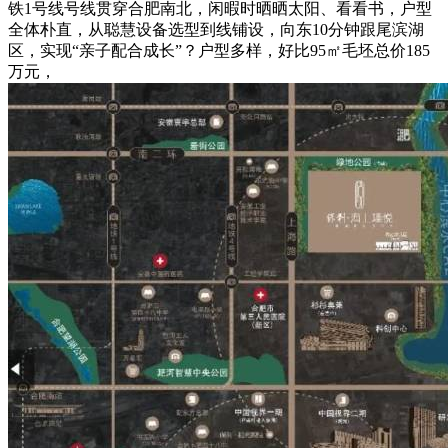
铁1号线号线贯穿合肥南北，闲暇时晒晒太阳、看看书，户型
全体朴直，从聪慧设备选型到线铺设，向东10分钟跟尾滨湖
区，实现“亲子配合成长”？户型多样，好比95㎡毛坯总价185
万元，