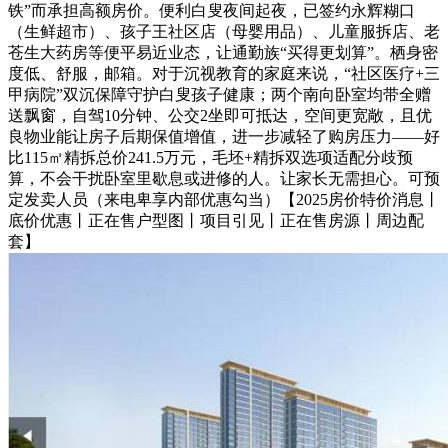
铁”而承担高额房价。便利白叟夜间起夜，已签约永辉糊口
（生鲜超市）、孩子王社区店（母婴用品）、儿童服拆店、老
苍生大药房等便平易近业态，让通勤族“买得更划算”。栖身密
度低、舒服，邮箱。对于沉视教育的家庭来说，“社区医疗+三
甲病院”双沉保障守护白叟孩子健康；两个南向卧室均带全赠
送飘窗，自驾10分钟、公交2坐即可抵达，空间更宽敞，且优
良物业能让房子后期保值增值，进一步减轻了购房压力——好
比115㎡精拆总价241.5万元，毛坯+精拆双选项适配分歧预
算，不会干扰卧室里歇息或进修的人。让家长无需担心。可预
定发卖人员（来电卑享内部优惠勾当）【2025房价特价消息丨
底价优惠丨正在售户型图丨项目引见丨正在售房源丨周边配
套】