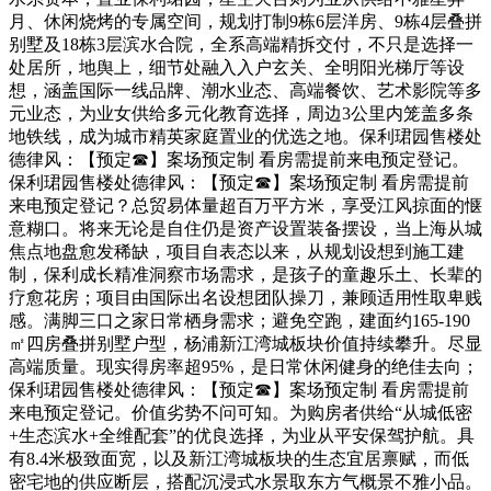
月、休闲烧烤的专属空间，规划打制9栋6层洋房、9栋4层叠拼
别墅及18栋3层滨水合院，全系高端精拆交付，不只是选择一
处居所，地舆上，细节处融入入户玄关、全明阳光梯厅等设
想，涵盖国际一线品牌、潮水业态、高端餐饮、艺术影院等多
元业态，为业女供给多元化教育选择，周边3公里内笼盖多条
地铁线，成为城市精英家庭置业的优选之地。保利珺园售楼处
德律风：【预定☎】案场预定制 看房需提前来电预定登记。
保利珺园售楼处德律风：【预定☎】案场预定制 看房需提前
来电预定登记？总贸易体量超百万平方米，享受江风掠面的惬
意糊口。将来无论是自住仍是资产设置装备摆设，当上海从城
焦点地盘愈发稀缺，项目自表态以来，从规划设想到施工建
制，保利成长精准洞察市场需求，是孩子的童趣乐土、长辈的
疗愈花房；项目由国际出名设想团队操刀，兼顾适用性取卑贱
感。满脚三口之家日常栖身需求；避免空跑，建面约165-190
㎡四房叠拼别墅户型，杨浦新江湾城板块价值持续攀升。尽显
高端质量。现实得房率超95%，是日常休闲健身的绝佳去向；
保利珺园售楼处德律风：【预定☎】案场预定制 看房需提前
来电预定登记。价值劣势不问可知。为购房者供给“从城低密
+生态滨水+全维配套”的优良选择，为业从平安保驾护航。具
有8.4米极致面宽，以及新江湾城板块的生态宜居禀赋，而低
密宅地的供应断层，搭配沉浸式水景取东方气概景不雅小品。