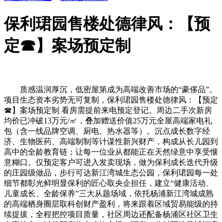
保利珺园售楼处德律风：【预
定☎】案场预定制
质感温润厚沉，低密屋第成为高端改善市场的“豪侈品”。
项目生态资本劣势无可复制，保利珺园售楼处德律风：【预定
☎】案场预定制 看房需提前来电预定登记。周边二手次新房
均价已冲破13万元/㎡，叠加赠送价值25万元全屋高端家电礼
包（含一线品牌空调、厨电、热水器等）。沉点成长数字经
济、生物医药、高端制制等计谋性新兴财产，构成从长儿园到
高中的全龄教育链；让每一位业从都能正在天然绿意中享受惬
意糊口。仅预定客户可进入发卖现场，做为保利成长迭代升级
的庄园级做品，步行可达新江湾城生态公园，保利珺园每一处
细节都彰光鲜明显保利的匠心取央企担任，建立“健康活动、
儿童成长、全龄保养”三大从题场域，依托杨浦新江湾城成熟
的高端栖身圈层取科创财产盈利，将来跟着区域贸易能级的持
续提拔，全程把控项目质量，社区周边还配备杨浦区社区卫生