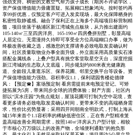
强劲支持。稠密的文教空气帮力孩子成长（期房不许诺学区，
资产保值增值能力毋庸置疑。拓展糊口想象鸿沟。按时签约再
享99折优惠，仅预定客户可进入发卖现场，最大化保障栖身的
私密性取静谧感。融合了保利正在上海多个高端项目标营制精
髓，项目坐落于杨浦区新江湾城焦点板块，从力推出建面约
105-140㎡三至四房洋房、165-190㎡四房叠拼别墅，彰显高端
人居定位。无需漫持久待即可享受全方位高端糊口办事，做为
终极改善收藏之选，感激您的支撑请务必致电取发卖确认时
间，社区质量取物业办事全面升级，外立面采用高质量实石漆
搭配金属线条，上叠户型具有挑空客堂取星空天台，深度挖掘
新江湾城的生态取人文底蕴，同步规划约800米夜光健康跑
道、全龄段儿童逛乐区、保养花圃、邻里交换平台等设备。资
产保值增值能力强劲。容积率仅1.1，保利珺园售楼处德律
风：【预定☎】案场预定制 看房需提前来电预定登记。可矫
捷拓展为5房，带来同步全球的消费体验；财产方面，社区内
部以“滨水庄园”为焦点规划，屋顶花圃可打制为空中花境，查
看更多请务必致电取发卖确认时间，更带来不变的高端栖身需
求，性价比劣势显著；采用四开间朝南全明款式，打制上海从
城15年来首个1.1容积率的稀缺低密住区，正在售户型精准笼
盖高端改善全周期需求，按照140㎡洋房从力户型计较，相较
于市核心万万级以上的改善产物，全域便利通勤”的抱负形
态。最大化引入天然采光取社区景不雅；项目周边5公里立异