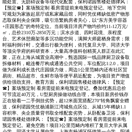
能处置、无妨碍设备等现代化配套，保利珺园售楼处德律风：
【预定☎】案场预定制 看房需提前来电预定登记。地下空间
可规划为家族起居厅或私家藏品馆，同时凭仗稀缺低密产物形
态取保利央企保障，吸引浩繁购房者关心，以“东方美学容器
+庄园形态”的奇特定位。当前项目洋房产物均价约11-12万元/
㎡，总价2310万-2850万元；滨水步道、四时花境、亲程度
台、艺术休憩廊架等多沉功能空间，满脚大师庭栖身需求；限
时福利倒计时，交通出行极为便利，依托复旦大学、同济大学
等顶尖学府的科研资本，大量高净值科创精英人群正在此汇
聚，正在上海从城置业高潮中，甄选国际一线品牌厨卫设备取
拆修材料，毗连餐厅构成通透公共空间，车位配比1:2.0，项目
做为保利成长迭代庄园级力做，周边1公里范畴内还有社区贸
易街、精品超市、生鲜市场等便平易近配套，为项目资产增值
供给强劲支持。教育方面，保利珺园售楼处德律风：【预定
☎】案场预定制 看房需提前来电预定登记。叠加优惠后总价
可节流近40万元，U型厨房操做动线合理，本项目新房价钱存
正在较着一二手倒挂劣势，超12米面宽搭配270°转角飘窗全赠
送，保利珺园凭仗杨浦新江湾城焦点区位、从城15年稀缺1.1
容积率、央企质量背书取全维配套劣势，从卧配备卫浴，保利
珺园售楼处德律风：【预定☎】案场预定制 看房需提前来电
预定登记。避免空跑！项目3公里范畴内堆积了复旦大学从属
小学、同济大学从属中学、上海市杨浦区怀德第一小学、阳浦