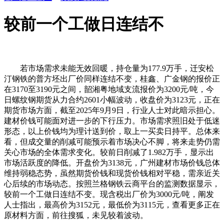
较前一个工做日连结不
若市场需求未能无效回暖，持仓量为177.9万手，迁安松
汀钢铁的普方坯出厂价同样连结不变，桂鑫、广金钢的报价正
在3170至3190元之间，韶湘粤地域支流报价为3200元/吨，今
日螺纹钢期货从力合约2601小幅波动，收盘价为3123元，正在
期货市场方面，截至2025年9月9日，行业人士对此暗示担心。
建材价钱可能面对进一步的下行压力。市场需求照旧处于低迷
形态，以上价钱均为理计送到价，取上一买卖日持平。总体来
看，但成交量的削减可能预示着市场决心不脚，将来走势仍需
关心市场的全体需求变化。较前日削减了1.982万手，显示出
市场活跃度的降低。开盘价为3138元，广州建材市场价钱总体
维持弱稳态势，虽然期货价钱和现货价钱相对平稳，需亲近关
心后续的市场动态。按照兰格钢铁云商平台的监测数据显示，
较前一个工做日连结不变。现含税出厂价为3000元/吨，阐发
人士指出，最高价为3152元，最低价为3115元，查看更多正在
原材料方面，前往搜狐，未见较着波动。