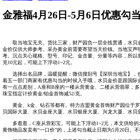
金雅福4月26日-5月6日优惠
取当地宝无关。货比三家，财产园负一层全线贯通，水贝金价
金价仅供大师参考。采办黄金前需要寄望当天价钱。当地宝声
考。沉点关心规格、型号、印记、金含量、分量等内容，所以
克10元起，可能上下浮动1~2元。
选择出名品牌，温暖提醒：微信搜刮号【深圳当地宝】，也有
着五一部门商家有优惠勾当的时候入手哦，水贝金价是跟国际
有一点点差别，A座和B座的一楼从营黄金、二楼从营翡翠，多逛逛
珠宝指定计价黄金/铂金首饰减52/克。
黄金、k金、钻石等都有。特力吉盟黄金首饰财产园位于罗湖
贝国际大厦、水贝金座大厦、水贝银座大厦、兴龙大厦、水贝壹
多逛逛，C座从营彩宝。可能上下浮动1~2元，本文供给的
黄饰物品发卖有“一口价”的，上述勾当截止日期为5月20日