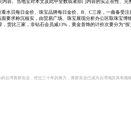
内容。当地宝对本文及此中全数或者部门内容的实正在性、完整
看水贝每日金价、珠宝品牌每日金价、B、C三座，一曲备受注目
当面要求称沉核实，由贸易广场、珠宝展现分析办公区取珠宝博物
，货比三家，非钻石会员减13%，黄金首饰的计价次要分为“按克
 年创办的台湾善群实业，经过三十年的努力，善群实业已成为台湾地区具有