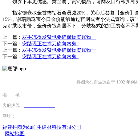
领券下单更优惠。黄金属于贵沉物品，请网友自行核实相关
指定镶嵌/K金首饰钻石会员减20%，关心后答复【金价】查
15%，谢瑞麟珠宝今日金价能够通过官网或者小法式查询，该
克沉乘以市价，金价价钱高居不下，分歧格式的加工费各不不异
上一篇：
双手冻得发紫也要确保物资账物一
下一篇：
安踏现正在挥刀砍向内鬼”
上一篇：
双手冻得发紫也要确保物资账物一
下一篇：
安踏现正在挥刀砍向内鬼”
抖圈为du而生源自于 1992
地 址：
福建省泉州市南安市康美镇源祥路3号
客服热线：
0595-26862886-7
网址：
http://www.13701804362.com
福建抖圈为du而生建材科技有限公司
网站地图