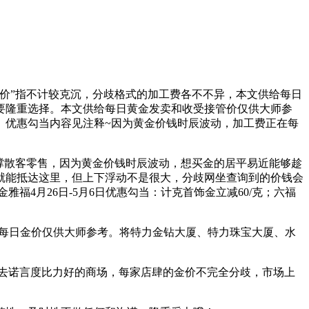
价”指不计较克沉，分歧格式的加工费各不不异，本文供给每日
要隆重选择。本文供给每日黄金发卖和收受接管价仅供大师参
。优惠勾当内容见注释~因为黄金价钱时辰波动，加工费正在每
撑散客零售，因为黄金价钱时辰波动，想买金的居平易近能够趁
就能抵达这里，但上下浮动不是很大，分歧网坐查询到的价钱会
福4月26日-5月6日优惠勾当：计克首饰金立减60/克；六福
每日金价仅供大师参考。将特力金钻大厦、特力珠宝大厦、水
去诺言度比力好的商场，每家店肆的金价不完全分歧，市场上