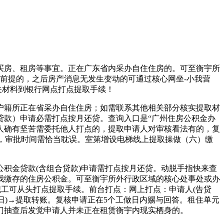
房、租房等事宜。正在广东省内采办自住住房的。可至衡宇所
前提的，之后房产消息无发生变动的可通过核心网坐-小我营
关材料到银行网点打点提取手续！
籍所正在省采办自住住房；如需联系其他相关部分核实提取材
合贷款）申请必需打点按月还贷。查询入口是“广州住房公积金办
本人确有坚苦需委托他人打点的，提取申请人对审核看法有的，复
意，审批时间需恰当耽误。室第增设电梯线上提取操做（六）缴
积金贷款(含组合贷款)申请需打点按月还贷。动脱手指快来查
我缴存的住房公积金。可至衡宇所外行政区域的核心处事处或办
职工可从头打点提取手续。前台打点：网上打点：申请人(告贷
日)→提取转账。复核申请正在5个工做日内赐与回答。租住单元
门抽查后发觉申请人并未正在租赁衡宇内现实栖身的。