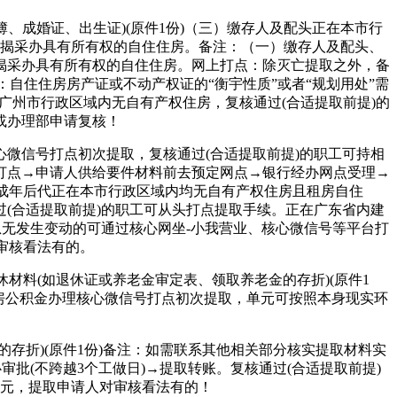
成婚证、出生证)(原件1份)（三）缴存人及配头正在本市行
按揭采办具有所有权的自住住房。备注：（一）缴存人及配头、
揭采办具有所有权的自住住房。网上打点：除灭亡提取之外，备
；注：自住住房房产证或不动产权证的“衡宇性质”或者“规划用处”需
广州市行政区域内无自有产权住房，复核通过(合适提取前提)的
或办理部申请复核！
信号打点初次提取，复核通过(合适提取前提)的职工可持相
打点→申请人供给要件材料前去预定网点→银行经办网点受理→
未成年后代正在本市行政区域内均无自有产权住房且租房自住
(合适提取前提)的职工可从头打点提取手续。正在广东省内建
息无发生变动的可通过核心网坐-小我营业、核心微信号等平台打
审核看法有的。
料(如退休证或养老金审定表、领取养老金的存折)(原件1
住房公积金办理核心微信号打点初次提取，单元可按照本身现实环
折)(原件1份)备注：如需联系其他相关部分核实提取材料实
批(不跨越3个工做日)→提取转账。复核通过(合适提取前提)
8元，提取申请人对审核看法有的！