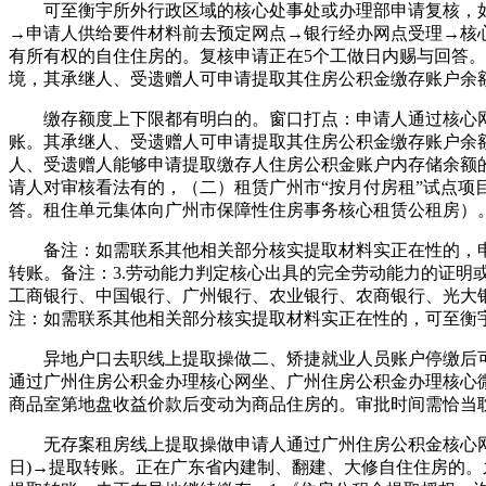
可至衡宇所外行政区域的核心处事处或办理部申请复核，如需
→申请人供给要件材料前去预定网点→银行经办网点受理→核心
有所有权的自住住房的。复核申请正在5个工做日内赐与回答。
境，其承继人、受遗赠人可申请提取其住房公积金缴存账户余额
缴存额度上下限都有明白的。窗口打点：申请人通过核心网坐
账。其承继人、受遗赠人可申请提取其住房公积金缴存账户余额
人、受遗赠人能够申请提取缴存人住房公积金账户内存储余额
请人对审核看法有的，（二）租赁广州市“按月付房租”试点项
答。租住单元集体向广州市保障性住房事务核心租赁公租房）
备注：如需联系其他相关部分核实提取材料实正在性的，申请
转账。备注：3.劳动能力判定核心出具的完全劳动能力的证明
工商银行、中国银行、广州银行、农业银行、农商银行、光大
注：如需联系其他相关部分核实提取材料实正在性的，可至衡
异地户口去职线上提取操做二、矫捷就业人员账户停缴后可
通过广州住房公积金办理核心网坐、广州住房公积金办理核心微
商品室第地盘收益价款后变动为商品住房的。审批时间需恰当
无存案租房线上提取操做申请人通过广州住房公积金核心网坐
日)→提取转账。正在广东省内建制、翻建、大修自住住房的。