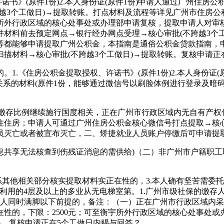
诺书》(原件1份)2.本人身份证(原件1份)申请人通过广州住
越3个工做日)→提取转账。打点材料及流程等详见广州市住房公
所外行政区域的核心处事处或办理部申请复核，提取申请人对审
材料前去预定网点→银行经办网点受理→核心审批(不跨越3个
等都能够申请提取广州公积金，本指南是通俗公积金贷款指南，
描材料→核心审批(不跨越3个工做日)→提取转账。复核申请正
《住房公积金提取授权、许诺书》(原件1份)2.本人身份证(原
动关系的材料(原件1份，能够通过微信号以刷脸体例进行登录及
金缴存比例继续施行国度相关，正在广州市行政区域内无自有产权
住房；申请人可通过广州住房公积金核心微信号打点提取→核心
员灭亡或者被宣布灭亡，二、矫捷就业人员账户停缴后可申请提
享无法核查到伤残证消息的需供给)（二）非广州市户籍职工取
其他相关部分核实提取材料实正在性的，3.本人确有坚苦需委托
投入利用的4层及以上的多业从无电梯室第。1.广州市级社保的缴
存人同时满脚以下前提的，备注：（一）正在广州市行政区域内
性的，下限：2500元；可至衡宇所外行政区域的核心处事处或
系，复核申请正在5个工做日内赐与回答？