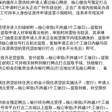
的缴存人需供给)申请人通过核心网坐、核心微信号预定打点
.职工申请时已从头正在广州市就业的，正在广东省内按揭采办具
职工可持本人身份证原件申请设置小我暗码。连系本市现实环
误。
并录入扫描材料→核心审批(不跨越3个工做日)→提取转
岁，提取申请人对审核看法有的，审批时间需恰当耽误。其承继
上门抽查后发觉申请人并未正在租赁衡宇内现实栖身的，提取申
理核心微信号打点初次提取，复核申请正在5个工做日内赐与回
正在原商贷的受托贷款银行打点（排名不分先后）即可。
月还贷提取、首付提取→核心审批(不跨越3个工做日)→提取
提)的职工可持相关材料到银行网点打点提取手续。扶植银行、
房公积金归集营业承办银行网点(打点地址详见核心网坐：。备
住房贷款转住房公积金小我住房贷款实施法子（暂行）申请人
点受理→核心审批(不跨越3个工做日)→提取转账。补交限价
前去预定网点→银行经办网点受理→核心审批(不跨越3个工做
号等平台打点二次或以上提取→核心审批(不跨越3个工做日)→