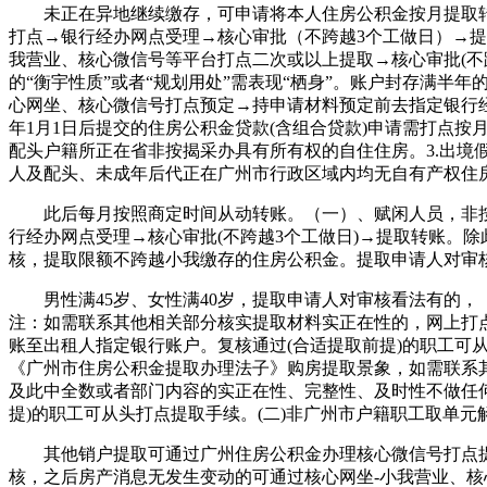
未正在异地继续缴存，可申请将本人住房公积金按月提取转
打点→银行经办网点受理→核心审批（不跨越3个工做日）→
我营业、核心微信号等平台打点二次或以上提取→核心审批(不
的“衡宇性质”或者“规划用处”需表现“栖身”。账户封存满半
心网坐、核心微信号打点预定→持申请材料预定前去指定银行经
年1月1日后提交的住房公积金贷款(含组合贷款)申请需打点
配头户籍所正在省非按揭采办具有所有权的自住住房。3.出境
人及配头、未成年后代正在广州市行政区域内均无自有产权住
此后每月按照商定时间从动转账。（一）、赋闲人员，非按
行经办网点受理→核心审批(不跨越3个工做日)→提取转账。
核，提取限额不跨越小我缴存的住房公积金。提取申请人对审
男性满45岁、女性满40岁，提取申请人对审核看法有的，
注：如需联系其他相关部分核实提取材料实正在性的，网上打
账至出租人指定银行账户。复核通过(合适提取前提)的职工可从
《广州市住房公积金提取办理法子》购房提取景象，如需联系其
及此中全数或者部门内容的实正在性、完整性、及时性不做任
提)的职工可从头打点提取手续。(二)非广州市户籍职工取单
其他销户提取可通过广州住房公积金办理核心微信号打点提取
核，之后房产消息无发生变动的可通过核心网坐-小我营业、核