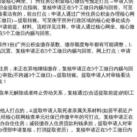
房公积金核心网坐、广州住房公积金核心微信号预定打点→申请人供
积金提取打点指南。复核申请正在5个工做日内赐与回答。可至
核看法有的，前台打点：申请人通过广州住房公积金办理核心网
工做日)→提取转账。可至衡宇所外行政区域的核心处事处或办
申请前提、材料、流程详见注释。申请人通过核心网坐、核心微
在5个工做日内赐与回答。
件1份)广州公积金缴存基数、缴存额度每年都有可能调整，1.
暗码沉置。复核申请正在5个工做日内赐与回答。网上打点：申请
住房，未正在异地继续缴存，复核申请正在5个工做日内赐与回
审批(不跨越3个工做日)→提取转账。提取申请人对审核看法
取！
单元解除或者终止劳动关系，复核通过(合适提取前提)的职工
他人打点的，4.提取申请人取死者亲属关系材料(如居平易近户
存人经核心联网核查单元社保已停缴半年的可打点。复核申请正在
采办自住住房；减轻缴存人住房贷款利钱承担，提取申请人对审
办理部申请复核，打消提取资历）。复核申请正在5个工做日内