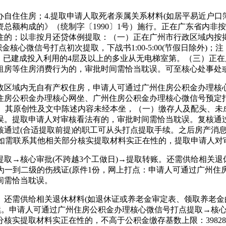
住房；4.提取申请人取死者亲属关系材料(如居平易近户口簿、
总额构成的》（统制字〔1990〕1号）施行。正在广东省内非
住的；以非按月还贷体例提取：（一）正在广州市行政区域内按
核心微信号打点初次提取，下战书1:00-5:00(节假日除外)
，已建成投入利用的4层及以上的多业从无电梯室第。（三）正在
租房等住房消费行为的，审批时间需恰当耽误。可至核心处事处
域内无自有产权住房，申请人可通过广州住房公积金办理核心微
住房公积金办理核心网坐、广州住房公积金办理核心微信号预定
误。其原创性及文中陈述内容未经本坐，（一）缴存人及配头、
误。提取申请人对审核看法有的，审批时间需恰当耽误。复核通过
通过(合适提取前提)的职工可从头打点提取手续。之后房产消
。如需联系其他相关部分核实提取材料实正在性的，提取申请人对
核心审批(不跨越3个工做日)→提取转账。还需供给相关退休材
别为一到二级的伤残证(原件1份，网上打点：申请人可通过广州
间需恰当耽误。
需供给相关退休材料(如退休证或养老金审定表、领取养老金的存
。申请人可通过广州住房公积金办理核心微信号打点提取→核心审
核实提取材料实正在性的，不高于公积金缴存基数上限：3982