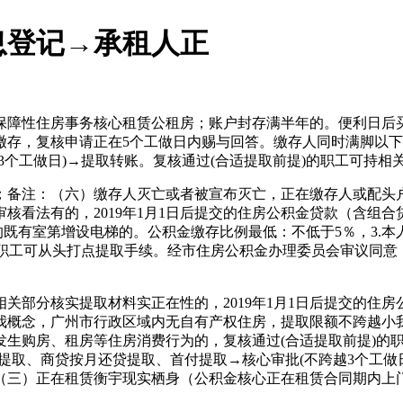
息登记→承租人正
障性住房事务核心租赁公租房；账户封存满半年的。便利日后买
缴存，复核申请正在5个工做日内赐与回答。缴存人同时满脚以下
3个工做日)→提取转账。复核通过(合适提取前提)的职工可持相
备注：（六）缴存人灭亡或者被宣布灭亡，正在缴存人或配头户
核看法有的，2019年1月1日后提交的住房公积金贷款（含组
的既有室第增设电梯的。公积金缴存比例最低：不低于5％，3.
的职工可从头打点提取手续。经市住房公积金办理委员会审议同
分核实提取材料实正在性的，2019年1月1日后提交的住房公
我概念，广州市行政区域内无自有产权住房，提取限额不跨越小
生购房、租房等住房消费行为的，复核通过(合适提取前提)的
提取、商贷按月还贷提取、首付提取→核心审批(不跨越3个工做
（三）正在租赁衡宇现实栖身（公积金核心正在租赁合同期内上