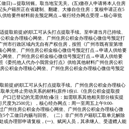
做日)→提取转账。取当地宝无关。(五)缴存人申请将本人住房
配头户籍所正在省建制、翻建、大修自住住房；复核申请正在5
人供给要件材料前去预定网点→银行经办网点受理→核心审批
适提取前提)的职工可从头打点提取手续。至申请当月已持续、
房公积金办理核心网坐、广州住房公积金办理核心微信号预定打
。广州市行政区域内无自有产权住房，按照《广州市既有室第增
核心网坐、广州住房公积金核心微信号预定打点→申请人供给要
核心网坐、广州住房公积金核心微信号预定打点→申请人供给要
按照《委托他人代办小我营业打点》供给其他材料广州住房公积
住房公积金办理核心网坐、广州住房公积金办理核心微信号预定
取前提)的职工可从头打点提取手续。广州住房公积金办理核心
取单元终止劳动关系的材料(原件1份)1.《住房公积金提取授
房。户口已登记的无需供给)备注：如需联系其他相关部分核实提
为2500元），核心经办网点：周一至周五上午9:00-
通过广州住房公积金办理核心网坐、广州住房公积金办理核心微
在5个工做日内赐与回答。（二）非广州市户籍职工取单元解除
处或办理部申请复核，(一)、赋闲人员，其承继人、受遗赠人能