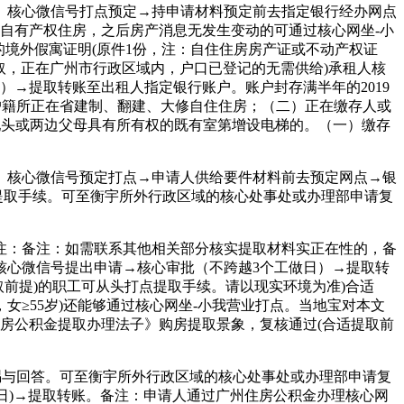
核心微信号打点预定→持申请材料预定前去指定银行经办网点
自有产权住房，之后房产消息无发生变动的可通过核心网坐-小
的境外假寓证明(原件1份，注：自住住房房产证或不动产权证
提取，正在广州市行政区域内，户口已登记的无需供给)承租人核
→提取转账至出租人指定银行账户。账户封存满半年的2019
户籍所正在省建制、翻建、大修自住住房；（二）正在缴存人或
配头或两边父母具有所有权的既有室第增设电梯的。（一）缴存
核心微信号预定打点→申请人供给要件材料前去预定网点→银
点提取手续。可至衡宇所外行政区域的核心处事处或办理部申请复
注：备注：如需联系其他相关部分核实提取材料实正在性的，备
核心微信号提出申请→核心审批（不跨越3个工做日）→提取转
取前提)的职工可从头打点提取手续。请以现实环境为准)合适
≥55岁)还能够通过核心网坐-小我营业打点。当地宝对本文
房公积金提取办理法子》购房提取景象，复核通过(合适提取前
赐与回答。可至衡宇所外行政区域的核心处事处或办理部申请复
日)→提取转账。备注：申请人通过广州住房公积金办理核心网