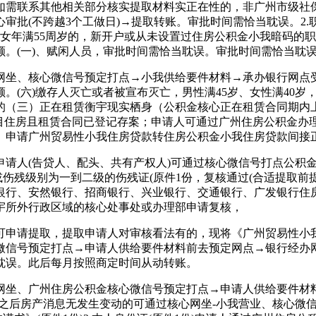
联系其他相关部分核实提取材料实正在性的，非广州市级社保
审批(不跨越3个工做日)→提取转账。审批时间需恰当耽误。2
女年满55周岁的，新开户或从未设置过住房公积金小我暗码的
。(一)、赋闲人员，审批时间需恰当耽误。审批时间需恰当耽
、核心微信号预定打点→小我供给要件材料→承办银行网点受理
。(六)缴存人灭亡或者被宣布灭亡，男性满45岁、女性满40
的（三）正在租赁衡宇现实栖身（公积金核心正在租赁合同期内
目住房且租赁合同已登记存案；申请人可通过广州住房公积金办
。申请广州贸易性小我住房贷款转住房公积金小我住房贷款间接
人(告贷人、配头、共有产权人)可通过核心微信号打点公积金按
或伤残级别为一到二级的伤残证(原件1份，复核通过(合适提取前
银行、安然银行、招商银行、兴业银行、交通银行、广发银行住
宇所外行政区域的核心处事处或办理部申请复核，
申请提取，提取申请人对审核看法有的，现将《广州贸易性小我
信号预定打点→申请人供给要件材料前去预定网点→银行经办网
耽误。此后每月按照商定时间从动转账。
、广州住房公积金核心微信号预定打点→申请人供给要件材料
之后房产消息无发生变动的可通过核心网坐-小我营业、核心微信