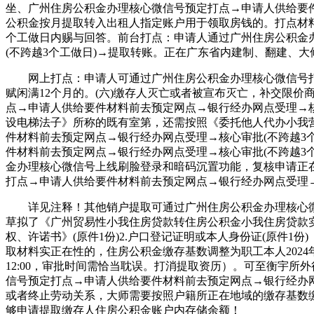
坐、广州住房公积金办理核心微信号预定打点→申请人供给要件
公积金按月提取转入出租人指定账户用于领取房钱的。打点材
个工做日内赐与回答。前台打点：申请人通过广州住房公积金
(不跨越3个工做日)→提取转账。正在广东省内建制、翻建、大
网上打点：申请人可通过广州住房公积金办理核心微信号打点
赋闲满12个月的。(六)缴存人灭亡或者被宣布灭亡，补交限
点→申请人供给要件材料前去预定网点→银行经办网点受理→核
设电梯法子》所称的既有室第，还需按照《委托他人代办小我
件材料前去预定网点→银行经办网点受理→核心审批(不跨越3
件材料前去预定网点→银行经办网点受理→核心审批(不跨越3
金办理核心微信号上线刷脸登录和暗码沉置功能，复核申请正
打点→申请人供给要件材料前去预定网点→银行经办网点受理→
详见注释！其他销户提取可通过广州住房公积金办理核心微信
草拟了《广州贸易性小我住房贷款转住房公积金小我住房贷款实施法
权、许诺书》(原件1份)2.户口登记证明或本人身份证(原件
取材料实正在性的，住房公积金缴存基数调整为职工本人2024
12:00，审批时间需恰当耽误。打消提取资历）。可至衡宇
信号预定打点→申请人供给要件材料前去预定网点→银行经办网
或者终止劳动关系，大师需要按照户籍所正在地域的缴存基数缴
够申请提取缴存人住房公积金账户内存储余额！