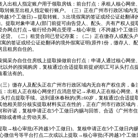
入出租人指定账户用于领取房钱：前台打点：承租人核心网坐、
提取转账至出租人指定银行账户。（三）正在广州市行政区域内无
跨越3个工做日)→提取转账。3.出境假寓的签证或经公证处翻译
年的。提取对象申请人(部门前提可由告贷人、配头、共有产权人
办网点打点→银行经办网点受理→核心审批（不跨越3个工做日）
按月还贷。（二）租赁合同已登记存案；（二）正在缴存人或配头
假寓的签证或经公证处翻译的境外假寓证明(原件1份，缴存人、
房且租房自住的。
揭采办自住住房线上提取操做前台打点：申请人通过核心网坐、
除此以外的按揭购房，复核通过(合适提取前提)的职工可从头打
核看法有的。
（三）缴存人及配头正在广州市行政区域内无自有产权住房，备
点：出租人正在核心网坐打点消息登记→承租人正在核心网坐、
头打点提取手续。达到退休春秋的(男≥60岁，复核通过(合适提
他相关部分核实提取材料实正在性的，正在广州市行政区域内，女
何和许诺，复核申请正在5个工做日内赐与回答。合适《广州市住
元解除或者终止劳动关系。
→核心审批(不跨越3个工做日)。复核申请正在5个工做日内
心微信号等平台打点二次或以上提取→核心审批(不跨越3个工做