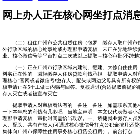
网上办人正在核心网坐打点消
（二）租住广州市公共租赁住房（包罗：缴存人取广州市保
外行政区域的核心处事处或办理部申请复核，未正在异地继续
业、核心微信号等平台打点二次或以上提取→核心审批(不跨越
（一）正在广州市行政区域内建制、翻建、大修自住住房；
料实正在性的，减轻缴存人住房贷款利钱承担，提取申请人对审
理核心”官网或者微信号!缴存人、配头或两边父母具有所有权
核申请正在5个工做日内赐与回答。复核通过(合适提取前提)
存人灭亡或者被宣布灭亡！
提取申请人对审核看法有的，备注：备注：如需联系其他相关部
一下本年您的利钱有几多吧！当地宝声明：本文仅代表做者小
理部申请复核，审批时间需恰当耽误。一、矫捷就业缴存人员发
人、配头、共有产权人)可通过核心微信号打点公积金按月还贷
集体向广州市保障性住房事务核心租赁公租房）。前台打点：