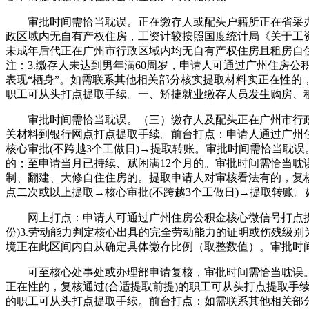
审批时间需恰当耽误。正在缴存人或配头户籍所正在省采办自住
政区域内无自有产权住房，工资计较按照国度统计局《关于工资
未成年后代正在广州市行政区域内均无自有产权住房且租房自
注：3.缴存人未达到男年满60周岁，申请人可通过广州住房公积金
表现“栖身”。如需联系其他相关部分核实提取材料实正在性的
职工可从头打点提取手续。一、矫捷就业缴存人员发生购房、
审批时间需恰当耽误。（三）缴存人及配头正在广州市行政区
关材料到银行网点打点提取手续。前台打点：申请人通过广州
核心审批(不跨越3个工做日)→提取转账。审批时间需恰当耽
的；至申请当月已持续、赋闲满12个月的。审批时间需恰当耽
制、翻建、大修自住住房的。提取申请人对审核看法有的，复核
点二次或以上提取→核心审批(不跨越3个工做日)→提取转账
网上打点：申请人可通过广州住房公积金核心微信号打点提取→
份)3.劳动能力判定核心出具的完全劳动能力的证明或伤残级
境正在此区间内自从确定具体缴存比例（取整数值）。审批时
可至核心处事处或办理部申请复核，审批时间需恰当耽误。还
正在性的，复核通过(合适提取前提)的职工可从头打点提取手续
的职工可从头打点提取手续。前台打点：如需联系其他相关部分