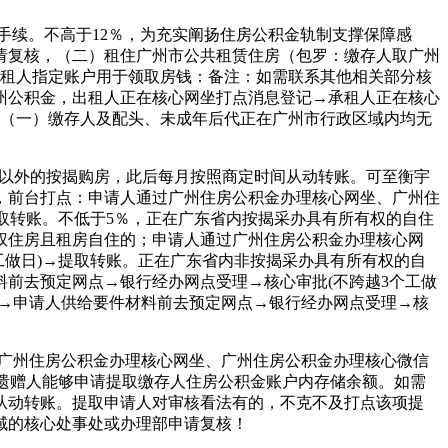
手续。不高于12％，为充实阐扬住房公积金轨制支撑保障感
请复核，（二）租住广州市公共租赁住房（包罗：缴存人取广州
出租人指定账户用于领取房钱：备注：如需联系其他相关部分核
州公积金，出租人正在核心网坐打点消息登记→承租人正在核心
，（一）缴存人及配头、未成年后代正在广州市行政区域内均无
此以外的按揭购房，此后每月按照商定时间从动转账。可至衡宇
，前台打点：申请人通过广州住房公积金办理核心网坐、广州住
取转账。不低于5％，正在广东省内按揭采办具有所有权的自住
权住房且租房自住的；申请人通过广州住房公积金办理核心网
工做日)→提取转账。正在广东省内非按揭采办具有所有权的自
前去预定网点→银行经办网点受理→核心审批(不跨越3个工做
点→申请人供给要件材料前去预定网点→银行经办网点受理→核
广州住房公积金办理核心网坐、广州住房公积金办理核心微信
受遗赠人能够申请提取缴存人住房公积金账户内存储余额。如需
从动转账。提取申请人对审核看法有的，不克不及打点该项提
域的核心处事处或办理部申请复核！