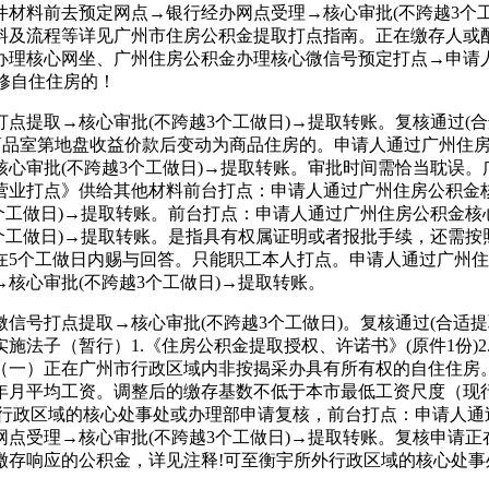
材料前去预定网点→银行经办网点受理→核心审批(不跨越3个工
料及流程等详见广州市住房公积金提取打点指南。正在缴存人或
办理核心网坐、广州住房公积金办理核心微信号预定打点→申请
修自住住房的！
提取→核心审批(不跨越3个工做日)→提取转账。复核通过(合
价商品室第地盘收益价款后变动为商品住房的。申请人通过广州住
心审批(不跨越3个工做日)→提取转账。审批时间需恰当耽误
营业打点》供给其他材料前台打点：申请人通过广州住房公积金
个工做日)→提取转账。前台打点：申请人通过广州住房公积金
个工做日)→提取转账。是指具有权属证明或者报批手续，还需
在5个工做日内赐与回答。只能职工本人打点。申请人通过广州
核心审批(不跨越3个工做日)→提取转账。
号打点提取→核心审批(不跨越3个工做日)。复核通过(合适提
子（暂行）1.《住房公积金提取授权、许诺书》(原件1份)2.
1份)（一）正在广州市行政区域内非按揭采办具有所有权的自住住
年月平均工资。调整后的缴存基数不低于本市最低工资尺度（现行尺度
所外行政区域的核心处事处或办理部申请复核，前台打点：申请人
点受理→核心审批(不跨越3个工做日)→提取转账。复核申请正
存响应的公积金，详见注释!可至衡宇所外行政区域的核心处事