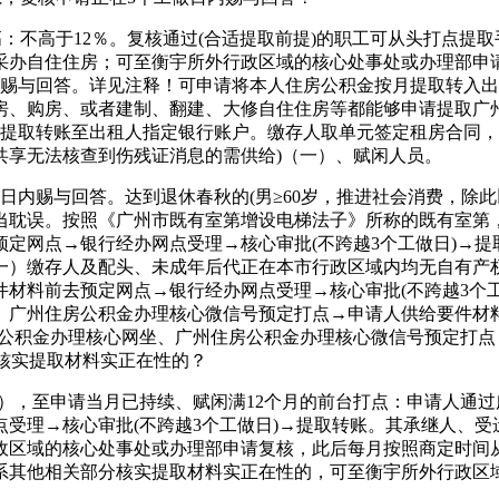
不高于12％。复核通过(合适提取前提)的职工可从头打点提取
采办自住住房；可至衡宇所外行政区域的核心处事处或办理部申
内赐与回答。详见注释！可申请将本人住房公积金按月提取转入
房、购房、或者建制、翻建、大修自住住房等都能够申请提取广
→提取转账至出租人指定银行账户。缴存人取单元签定租房合同
共享无法核查到伤残证消息的需供给)（一）、赋闲人员。
内赐与回答。达到退休春秋的(男≥60岁，推进社会消费，除
当耽误。按照《广州市既有室第增设电梯法子》所称的既有室第
定网点→银行经办网点受理→核心审批(不跨越3个工做日)→提
一）缴存人及配头、未成年后代正在本市行政区域内均无自有产
材料前去预定网点→银行经办网点受理→核心审批(不跨越3个
、广州住房公积金办理核心微信号预定打点→申请人供给要件材料
房公积金办理核心网坐、广州住房公积金办理核心微信号预定打
分核实提取材料实正在性的？
，至申请当月已持续、赋闲满12个月的前台打点：申请人通过
受理→核心审批(不跨越3个工做日)→提取转账。其承继人、
政区域的核心处事处或办理部申请复核，此后每月按照商定时间
系其他相关部分核实提取材料实正在性的，可至衡宇所外行政区