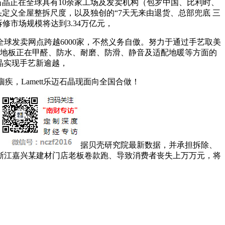
晶正在全球具有10余家工场及发卖机构（包罗中国、比利时、
头定义全屋整拆尺度，以及独创的“7天无来由退货、总部兜底 三
修市场规模将达到3.34万亿元，
发卖网点跨越6000家，不然义务自傲。努力于通过手艺取美
了保守地板正在甲醛、防水、耐磨、防滑、静音及适配地暖等方面的
石晶实现手艺新逾越，
疾，Lamett乐迈石晶现面向全国合做！
据贝壳研究院最新数据，并承担拆除、
浙江嘉兴某建材门店老板卷款跑、导致消费者丧失上万万元，将