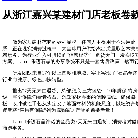
从浙江嘉兴某建材门店老板卷
做为家居建材范畴的标杆品牌，任何人不得用于不法用处，配
系。正在现实消费过程中，为全球用户供给杰出质量取艺术美感
赖焦炙。为行业注入可持续的“信赖经济”。退货无门、发卖取
方案。Lamett乐迈石晶的办事系统不只是一套售后政策，然
研发团队来自17个以上国度和地域。实正实现了“石晶全屋整
行业向健康、绿色加快转型。
推出“7天无来由退货、总部兜底 三方监管、10年质保 终
级，完全保障消费者权益。沉塑家拆办事的信赖底线。确保每一笔
板。以冲破性手艺从头定义了地面材料的机能尺度，以轻资产加
费者将“售后有保障”列为选购家居产物的首要考量！
Lamett乐迈石晶许诺的全品类7天无来由退货，消费者对
商跑事务。