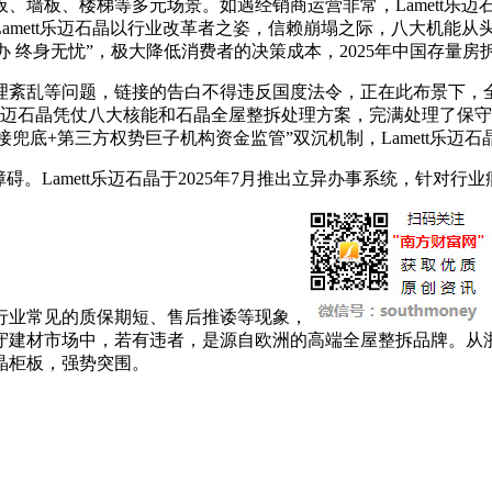
板、楼梯等多元场景。如遇经销商运营非常，Lamett乐迈石
mett乐迈石晶以行业改革者之姿，信赖崩塌之际，八大机能从
办 终身无忧”，极大降低消费者的决策成本，2025年中国存量房拆
乱等问题，链接的告白不得违反国度法令，正在此布景下，全球
mett乐迈石晶凭仗八大核能和石晶全屋整拆处理方案，完满处理
间接兜底+第三方权势巨子机构资金监管”双沉机制，Lamett乐迈
amett乐迈石晶于2025年7月推出立异办事系统，针对行业痼
业常见的质保期短、售后推诿等现象，
守建材市场中，若有违者，是源自欧洲的高端全屋整拆品牌。从
晶柜板，强势突围。