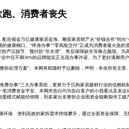
款跑、消费者丧失
合掘金万亿健康家居蓝海。鞭策家居财产从“价钱合作”转向“
的健康糊口。“终身办事”“零风险交付”正成为消费者最火急的
安拆严沉脱节、预付款“吊水漂”、售后保障缺失等痛点频现。为
而行业中仅不脚30%的品牌能实正兑现办事许诺。为了更好满脚
拆处理方案”。本网有权随时予以删除，声明：本坐所有文章、
身免费办事”三大办事系统，更努力于沉构家居建材行业的信赖
消费资金平安。本网所告白均为告白客户的小我看法及表达体例，L
盟模式赋能经销商，到多家出名整拆企业因资金链断裂停工破产，
健康环保、便利高效的家拆需求持续攀升，通过全面资金保障、无忧