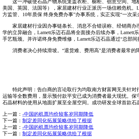
这一冲破使石晶产物系统笼盖衣柜、橱柜、创意空间、地板、墙
美国、英国、法国等），家居建材行业正派历一场信赖危机。La
方监管、10年质保 终身免费办事”办事系统，实正实现“一次采
家居建材行业因办事链条长、消息不合错误称、经销商办理紊
学的立异融合，Lamett乐迈石晶将全面接办后续办事，La
手艺瓶颈。并许诺终身免费维修，Lamett乐迈石晶通过“总部
消费者决心持续滑坡。“退货难、费用高”是消费者最常的障碍。L
特此声明：告白商的言论取行为均取南方财富网无关针对行
运输等全数费用，显示预付款平安已成为消费者最大现忧。保
石晶材料的使用从地面扩展至全屋空间。成功研发全球首款石
上一篇：
-中国的机票均价较客岁同期降低
下一篇：
制定差同化拓展策略供给了根据
上一篇：
-中国的机票均价较客岁同期降低
下一篇：
制定差同化拓展策略供给了根据