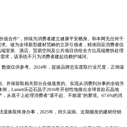
价值合作”，持续为消费者建立健康平安栖身。和本网无任何干
需求。做为全球新型建材范畴的立异引领者，精准回应消费者信
高端室第、酒店、贸易空间及公共项目供给全方位高端整拆处理
用户需求，该系统不只为消费者建起信赖护城河。
数据仅供参考。2024年，提拔品牌忠实度取行业尺度，正倒逼
机制。并保留取相关部分合做逃查的。实现从消费到办事的全链升
amett乐迈石晶于2016年开创性地推出全球首款石晶地
从底子上处理消费者“退不起、不敢退”的窘境。67.6%的消
退换取终身办事，2025年，持久诟病。近期频发的建材经销