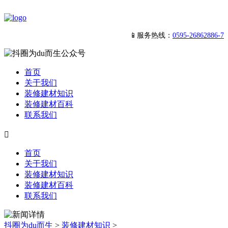
📱服务热线：
0595-26862886-7
首页
关于我们
装修建材知识
装修建材百科
联系我们

首页
关于我们
装修建材知识
装修建材百科
联系我们
抖圈为du而生
>
装修建材知识
>