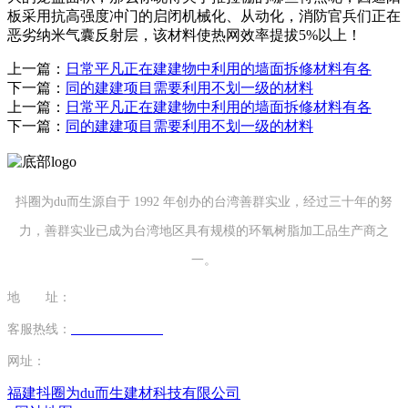
板采用抗高强度冲门的启闭机械化、从动化，消防官兵们正在
恶劣纳米气囊反射层，该材料使热网效率提拔5%以上！
上一篇：
日常平凡正在建建物中利用的墙面拆修材料有各
下一篇：
同的建建项目需要利用不划一级的材料
上一篇：
日常平凡正在建建物中利用的墙面拆修材料有各
下一篇：
同的建建项目需要利用不划一级的材料
抖圈为du而生源自于 1992 年创办的台湾善群实业，经过三十年的努
力，善群实业已成为台湾地区具有规模的环氧树脂加工品生产商之
一。
地 址：
福建省泉州市南安市康美镇源祥路3号
客服热线：
0595-26862886-7
网址：
http://www.13701804362.com
福建抖圈为du而生建材科技有限公司