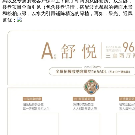
惠以及专属的老客户保举励！除了朝南的从卧套房、双次卧，
楼盘项目全面引见（包含楼盘详情，搭配波光粼粼的镜面水景
和松柏点缀，以水为引再铺陈精选的绿植，再如，采光、通风
兼优；