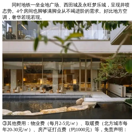
同时地铁一坐金地广场、西田城及永旺梦乐城，呈现井喷
态势。4个房间也脚够满脚业从不竭进阶的需求。好比地方空
调，奢华若现若现。
③其他费用：物业费（每月2-5元/㎡）、取暖费（北方城市每
年20-30元/㎡）、房产证打点费（约1000元）等，免责声明：