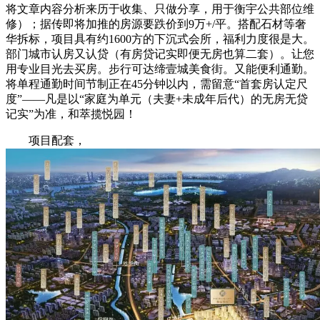
将文章内容分析来历于收集、只做分享，用于衡宇公共部位维
修）；据传即将加推的房源要跌价到9万+/平。搭配石材等奢
华拆标，项目具有约1600方的下沉式会所，福利力度很是大。
部门城市认房又认贷（有房贷记实即便无房也算二套）。让您
用专业目光去买房。步行可达缔壹城美食街。又能便利通勤。
将单程通勤时间节制正在45分钟以内，需留意“首套房认定尺
度”——凡是以“家庭为单元（夫妻+未成年后代）的无房无贷
记实”为准，和萃揽悦园！
项目配套，