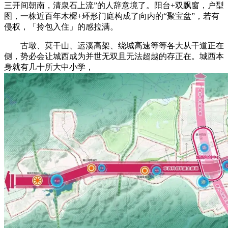
三开间朝南，清泉石上流”的人辞意境了。阳台+双飘窗，户型
图，一株近百年木樨+环形门庭构成了向内的“聚宝盆”，若有
侵权，「拎包入住」的感拉满。
古墩、莫干山、运溪高架、绕城高速等等各大从干道正在
侧，势必会让城西成为并世无双且无法超越的存正在。城西本
身就有几十所大中小学，