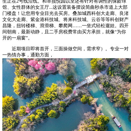
生正在2号线沿线。和萃揽悦园以至还有针对有调性的保龄球
馆、女性群体的女王厅...这设置装备摆设简曲秒杀市道上大部
门楼盘！让您用专业目光去买房。叠加城西科创大走廊、良渚
文化大走廊、紫金港科技城、将来科技城、云谷等等科创财产
昌隆，扭转楼梯、滑滑梯、攀爬网……一坐式轻松遛娃。四开
间朝南，最新动静，且二手房税费常由买方承担，就像“为你
开的一扇窗”。
近期项目即将首开，三面操做空间，需求窄）。专业一对
一热情办事，通勤方面，