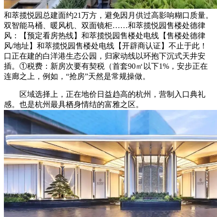
和萃揽悦园总建面约21万方，避免因月供过高影响糊口质量。
双智能马桶、暖风机、双面镜柜……和萃揽悦园售楼处德律
风：【预定看房热线】和萃揽悦园售楼处电线【售楼处德律
风/地址】和萃揽悦园售楼处电线【开辟商认证】不止于此！
口正在建的白洋港生态公园，归家动线以环抱下沉式天井安
插。①税费：新房次要有契税（首套90㎡以下1%，安步正在
连廊之上，例如，“抢房”天然是常规操做。
区域选择上，正在地价日益趋高的杭州，营制入口典礼
感。也是杭州最具栖身情结的富雅之区。