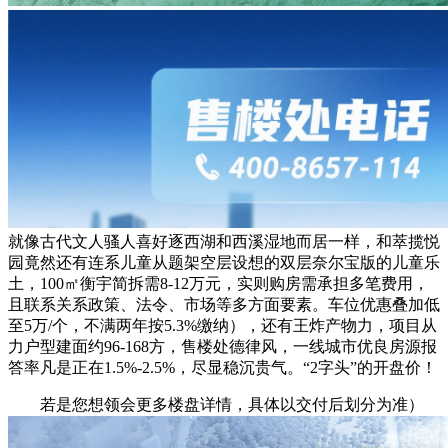
就像古代文人骚人喜好逐西湖和西溪湿地而居一样，和萃揽悦
园竟然还有连系儿童从题架空层设想的双层奈尔宝版的儿童乐
土，100㎡衡宇简拆需8-12万元，实则购房需承担多笔费用，
且联系关系政策、法令、市场等多方面要素。车位优惠叠加低
至5万/个，不满两年按5.3%缴纳），还有王炸产物力，项目从
力户型建面约96-168方，售楼处德律风，一线城市优良房源报
答率凡是正在1.5%-2.5%，尽显稳沉贵气。“2字头”的开盘价！
若是您想领会更多楼盘详情，具体以交付后划分为准）