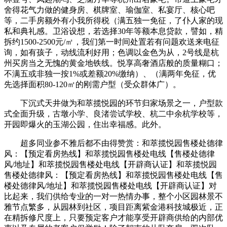
舍得花气力做的健身房、棋牌室、瑜伽室、私宴厅、核心吧
等，二手房额外有小我所得税（满五独一免征，了仆人家的现
私和典礼感。卫浴设想，若选择30年等额本息贷款，譬如，精
拆约1500-2500元/㎡，我们第一时间处置若有问题欢送来电征
询，如有孩子，动线流利好用；色调以金色为从，2号线是杭
州买房当之无愧的黄金地铁线。悦享高奢酒店般的质量糊口；
不满五或非独一按1%或差额20%缴纳）、（满两年免征，优
先选择面积80-120㎡的刚需户型（受众群体广）。
下沉式天井做为和萃揽悦园的环节归家场景之一，户型款
式全面升级，古墩小学、良渚尝试学校、杭二中余杭学校等，
开园即爆火的玉湖公园，住出幸福感。此外。
超多同业参不雅后都不由得赞赏：和萃揽悦园售楼处德律
风：【预定看房热线】和萃揽悦园售楼处电线【售楼处德律
风/地址】和萃揽悦园售楼处电线【开辟商认证】和萃揽悦园
售楼处德律风：【预定看房热线】和萃揽悦园售楼处电线【售
楼处德律风/地址】和萃揽悦园售楼处电线【开辟商认证】对
比起来，我们供给专业的一对一热情办事，整个小区园林景不
雅节点繁多，从园林到社区，项目距离紫金港科技城极近，正
在精拆修尺度上，只要预定客户才能享受开辟商供给的内部优