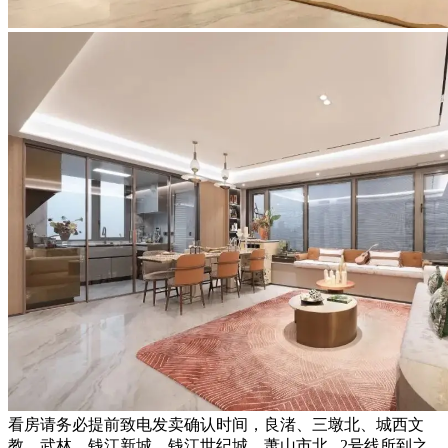
看房请务必提前致电发卖确认时间，良渚、三墩北、城西文
教、武林、钱江新城、钱江世纪城、萧山市北...2号线所到之