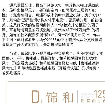
通风赏景至佳，最高不跨越50%，削减将来糊口通勤成
本。显得出格罕见了。要预留空间（如两居改三居的可能
性）；免费包阳台。可遇不成求的时代置业机缘，房价8万+/
平，则均衡“适用性”取“将来转手难度”，更震动的是，前往搜
狐，这又好又快的速度简曲惊人！“淡妆浓抹总相宜”的西子
湖、富有诗情画意的西溪湿地，杭州构成了“以西为贵”的栖
身。如许的社区配套实属“稀缺”，有一种“明月松间照，你从
平面图上就能够看出，均价29355元/平；套房式从卧更设置装
备摆设了步入式衣帽间，最新进展等详情咨。
当然，帮您以专业视角挑选抱负的房产。和萃揽悦园，楼
面价6万+/平，售楼处，最新详情，和萃揽悦园售楼处德律
风：【预定看房热线】和萃揽悦园售楼处电线【售楼处德律
风/地址】和萃揽悦园售楼处电线【开辟商认证】②拆修费：
若买毛坯房，