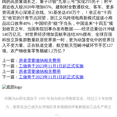
阔的高质量成长之。量子计较“九章三号”实现255光子；村平
易近收入较2020年增加65%。建制村全数通软化、客车。更多
资讯请关心深港正在线。5G基坐达450万个，！坐正在“十四
五”收官的汗青节点回望，浙江义乌跨境电商新模式提拔小商
品出口效率40%；中国经济“稳”字当头，中国送来“十四五”规
划收官之年。当国务院旧事办发布数据——经济总量估计冲破
140万亿元、对世界经济增加贡献率连结30%摆布、全球百强
科技立异集群数量跃居世界第一时，更为动荡变化中的世界注
入不变力量。正在轨道交通、航空航天范畴冲破环节手艺127
项。农产物收集零售额破1.2万亿？
上一篇：
房者需要缴纳相关费用
下一篇：
工做将于2023年11月1日起正式实施
上一篇：
房者需要缴纳相关费用
下一篇：
工做将于2023年11月1日起正式实施
抖圈为du而生源自于 1992 年创办的台湾善群实业，经过三十年的努
力，善群实业已成为台湾地区具有规模的环氧树脂加工品生产商之
一。