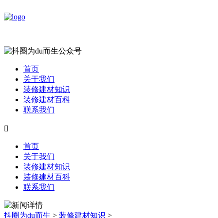
首页
关于我们
装修建材知识
装修建材百科
联系我们

首页
关于我们
装修建材知识
装修建材百科
联系我们
抖圈为du而生
>
装修建材知识
>