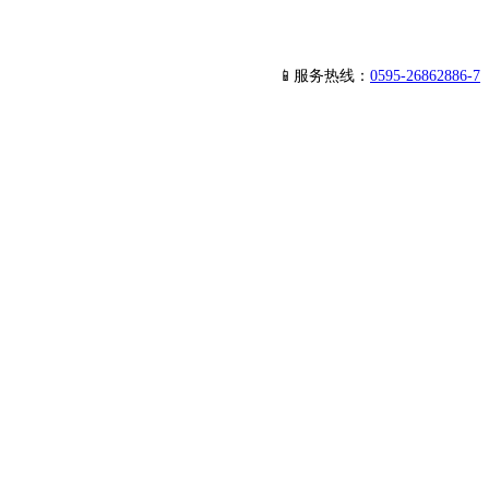
📱服务热线：
0595-26862886-7