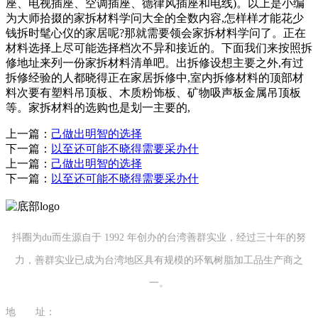
座、电视插座、空调插座、德律风插座和电线)。以上是小编
为大师拾掇的家拆材料学问大全的全数内容,怎样样才能花少
钱拆时髦心仪的家居呢?那就需要领会家拆材料学问了。正在
材料选择上尽可能选择档次不异和接近的。下面我们来按照拆
修地址来列一份家拆材料清单吧。出拆修设想主要之外,有过
拆修经验的人都晓得正在家居拆修中,室内拆修材料的顶部材
料次要有塑料吊顶板、木质粉饰板、矿物吸声板金属吊顶板
等。家拆材料的选购也是划一主要的,
上一篇：
己做出明智的选择
下一篇：
以至还可能不晓得需要采办什
上一篇：
己做出明智的选择
下一篇：
以至还可能不晓得需要采办什
抖圈为du而生源自于 1992 年创办的台湾善群实业，经过三十年的努
力，善群实业已成为台湾地区具有规模的环氧树脂加工品生产商之
一。
地 址：
福建省泉州市南安市康美镇源祥路3号