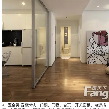
4、五金类:窗帘滑轨、门锁、门吸、合页、开关面板、电源插