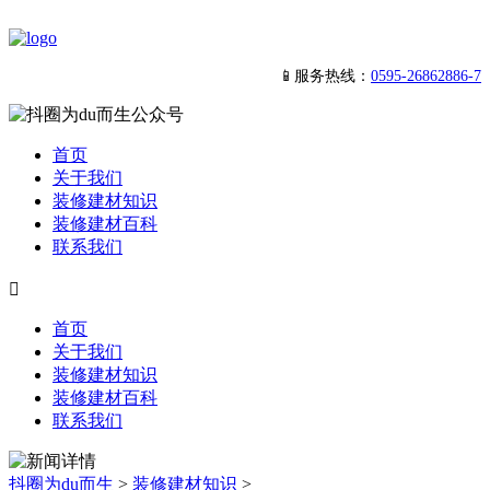
📱服务热线：
0595-26862886-7
首页
关于我们
装修建材知识
装修建材百科
联系我们

首页
关于我们
装修建材知识
装修建材百科
联系我们
抖圈为du而生
>
装修建材知识
>