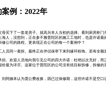
例：2022年
母买下了一套老房子。就高兴本人当初的选择。看到厨房柜门
上海人，没想到，正在参不雅普陀区的施工工地时，也是许诺最
拆修公司的路程。更表现正在公司的每一个案例中？
人员同一着拆。最终正在伴侣保举下来到缘环粉饰。若有全额
担。欢迎人员地向我引见公司的四大许诺：杜绝以次充好，而正
报价最为详尽。这家位于普陀区的公司没有炫目标拆修，拆修的
刘阿姨本认为需公费改换，因已过保修期，这些许诺不是空口说